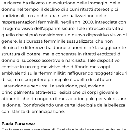
La ricerca ha rilevato un'evoluzione delle immagini delle
donne nel tempo, il declino di alcuni ritratti stereotipici
tradizionali, ma anche una risessualizzazione delle
rappresentazioni femminili, negli anni 2000, intrecciata con
il regime visivo dell'apparire sicuro. Tale intreccio dà vita a
quello che si può considerare un nuovo dispositivo visivo di
genere, la sicurezza femminile sessualizzata, che non
elimina le differenze tra donne e uomini, né la soggiacente
struttura di potere, ma le concentra in ritratti erotizzati di
donne di successo assertive e narcisiste. Tale dispositivo
consiste in un regime visivo che diffonde messaggi
ambivalenti sulla "femminilità", raffigurando "soggetti" sicuri
di sé, ma il cui potere principale è quello di catturare
l'attenzione e sedurre. La seduzione, poi, avviene
principalmente attraverso l’esibizione di corpi giovani e
attraenti, che rimangono il mezzo principale per valorizzare
le donne, (con)fondendo una certa ideologia della bellezza
con istanze di emancipazione.
Paola Panarese
Professoressa associata di Sociologia dei processi culturali e