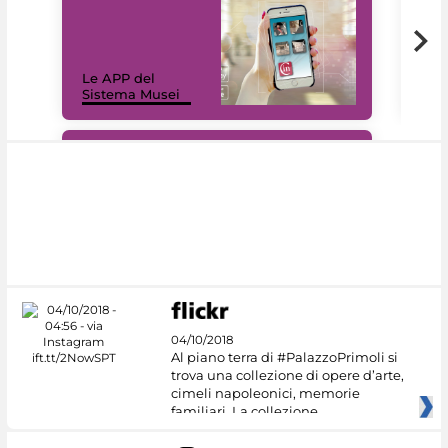
Il 
Le APP del
Mus
Sistema Musei
net
#DiscoverMiC
04/10/2018
Al piano terra di #PalazzoPrimoli si
trova una collezione di opere d’arte,
cimeli napoleonici, memorie
familiari. La collezione