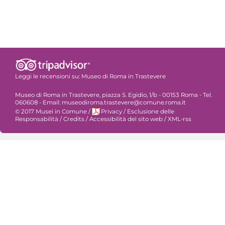
Leggi le recensioni su:
Museo di Roma in Trastevere
Museo di Roma in Trastevere, piazza S. Egidio, 1/b - 00153 Roma - Tel.
060608 - Email: museodiroma.trastevere@comune.roma.it
© 2017 Musei in Comune
/
Privacy
/
Esclusione delle
Responsabilità
/
Credits
/
Accessibilità del sito web
/
XML-rss