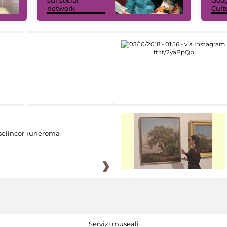
network
Cult
eiincomuneroma
Servizi museali