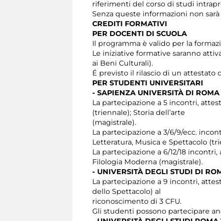
riferimenti del corso di studi intrapr
Senza queste informazioni non sarà po
CREDITI FORMATIVI
PER DOCENTI DI SCUOLA
Il programma è valido per la formazi
Le iniziative formative saranno atti
ai Beni Culturali).
É previsto il rilascio di un attesta
PER STUDENTI UNIVERSITARI
- SAPIENZA UNIVERSITÀ DI ROMA
La partecipazione a 5 incontri, attest
(triennale); Storia dell’arte
(magistrale).
La partecipazione a 3/6/9/ecc. incontr
Letteratura, Musica e Spettacolo (tr
La partecipazione a 6/12/18 incontri,
Filologia Moderna (magistrale).
- UNIVERSITÀ DEGLI STUDI DI R
La partecipazione a 9 incontri, attest
dello Spettacolo) al
riconoscimento di 3 CFU.
Gli studenti possono partecipare anc
- UNIVERSITÀ DEGLI STUDI ROMA