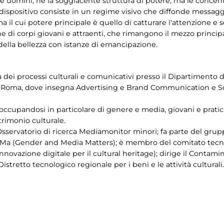
 uomini, né la soggiacente struttura di potere, ma le concentra
e dispositivo consiste in un regime visivo che diffonde messaggi
 ma il cui potere principale è quello di catturare l'attenzione e
ne di corpi giovani e attraenti, che rimangono il mezzo princip
ella bellezza con istanze di emancipazione.
a dei processi culturali e comunicativi presso il Dipartimento 
di Roma, dove insegna Advertising e Brand Communication e So
 occupandosi in particolare di genere e media, giovani e pratich
rimonio culturale.
l’Osservatorio di ricerca Mediamonitor minori; fa parte del gru
eMMa (Gender and Media Matters); è membro del comitato tecnic
innovazione digitale per il cultural heritage); dirige il Contamin
tretto tecnologico regionale per i beni e le attività culturali.