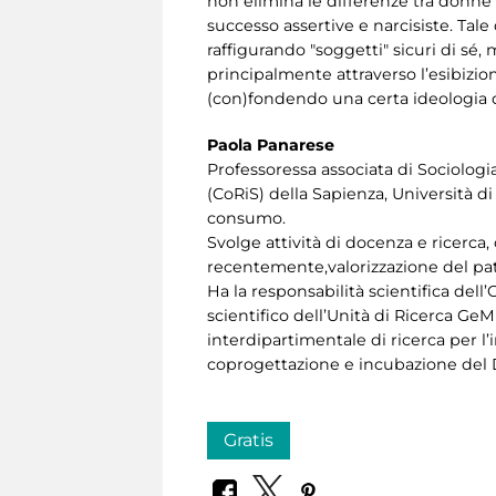
non elimina le differenze tra donne e
successo assertive e narcisiste. Tal
raffigurando "soggetti" sicuri di sé,
principalmente attraverso l’esibizio
(con)fondendo una certa ideologia d
Paola Panarese
Professoressa associata di Sociologi
(CoRiS) della Sapienza, Università 
consumo.
Svolge attività di docenza e ricerca,
recentemente,valorizzazione del pat
Ha la responsabilità scientifica del
scientifico dell’Unità di Ricerca G
interdipartimentale di ricerca per l’
coprogettazione e incubazione del Dis
Gratis