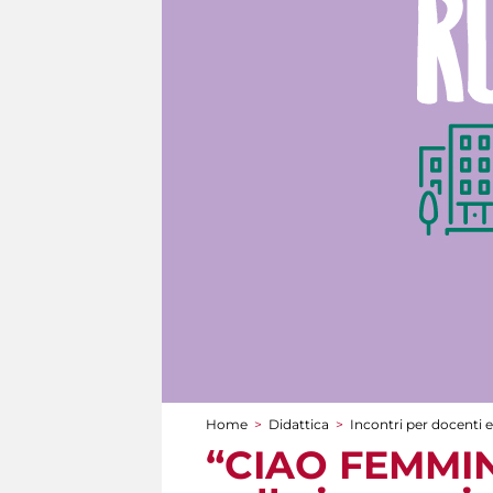
Home
>
Didattica
>
Incontri per docenti e
Tu sei qui
“CIAO FEMMINA