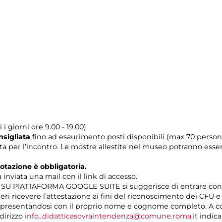
i giorni ore 9.00 - 19.00)
nsigliata
fino ad esaurimento posti disponibili (max 70 person
sta per l’incontro. Le mostre allestite nel museo potranno esser
azione è obbligatoria.
inviata una mail con il link di accesso.
ne SU PIATTAFORMA GOOGLE SUITE si suggerisce di entrare con
ideri ricevere l’attestazione ai fini del riconoscimento dei CFU
ale presentandosi con il proprio nome e cognome completo. A
ndirizzo
info_didatticasovraintendenza@comune.roma.it
indican