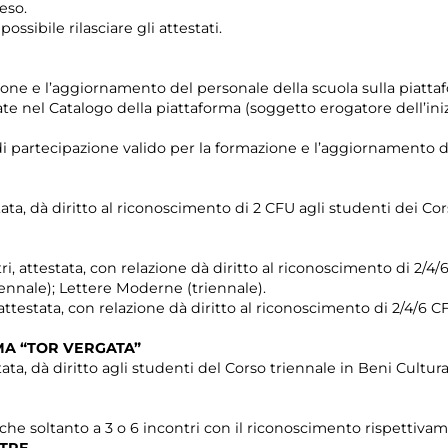
eso.
ssibile rilasciare gli attestati.
one e l’aggiornamento del personale della scuola sulla piattaf
vate nel Catalogo della piattaforma (soggetto erogatore dell’ini
to di partecipazione valido per la formazione e l’aggiornamento 
ata, dà diritto al riconoscimento di 2 CFU agli studenti dei Corsi
i, attestata, con relazione dà diritto al riconoscimento di 2/4/6
iennale); Lettere Moderne (triennale).
 attestata, con relazione dà diritto al riconoscimento di 2/4/6 C
OMA “TOR VERGATA”
ata, dà diritto agli studenti del Corso triennale in Beni Cultural
he soltanto a 3 o 6 incontri con il riconoscimento rispettivam
 TRE