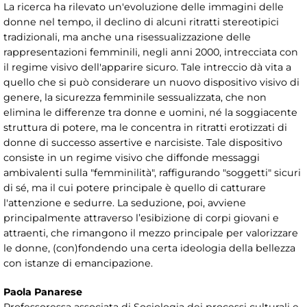
La ricerca ha rilevato un'evoluzione delle immagini delle
donne nel tempo, il declino di alcuni ritratti stereotipici
tradizionali, ma anche una risessualizzazione delle
rappresentazioni femminili, negli anni 2000, intrecciata con
il regime visivo dell'apparire sicuro. Tale intreccio dà vita a
quello che si può considerare un nuovo dispositivo visivo di
genere, la sicurezza femminile sessualizzata, che non
elimina le differenze tra donne e uomini, né la soggiacente
struttura di potere, ma le concentra in ritratti erotizzati di
donne di successo assertive e narcisiste. Tale dispositivo
consiste in un regime visivo che diffonde messaggi
ambivalenti sulla "femminilità", raffigurando "soggetti" sicuri
di sé, ma il cui potere principale è quello di catturare
l'attenzione e sedurre. La seduzione, poi, avviene
principalmente attraverso l’esibizione di corpi giovani e
attraenti, che rimangono il mezzo principale per valorizzare
le donne, (con)fondendo una certa ideologia della bellezza
con istanze di emancipazione.
Paola Panarese
Professoressa associata di Sociologia dei processi culturali e