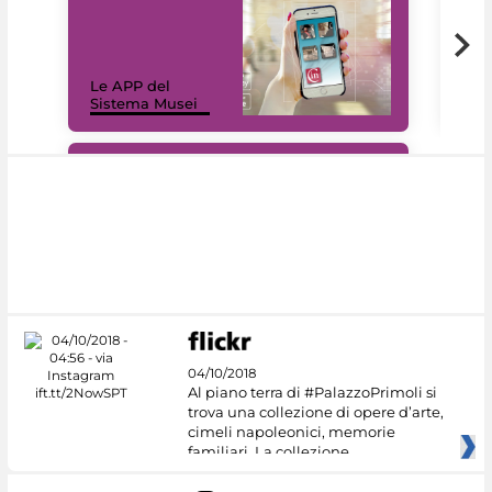
Il 
Le APP del
Mus
Sistema Musei
net
#DiscoverMiC
04/10/2018
Al piano terra di #PalazzoPrimoli si
trova una collezione di opere d’arte,
cimeli napoleonici, memorie
familiari. La collezione