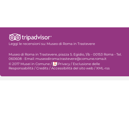
Leggi le recensioni su:
Museo di Roma in Trastevere
Museo di Roma in Trastevere, piazza S. Egidio, 1/b - 00153 Roma - Tel.
060608 - Email: museodiroma.trastevere@comune.roma.it
© 2017 Musei in Comune
/
Privacy
/
Esclusione delle
Responsabilità
/
Credits
/
Accessibilità del sito web
/
XML-rss