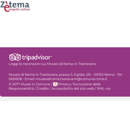
Leggi le recensioni su:
Museo di Roma in Trastevere
Museo di Roma in Trastevere, piazza S. Egidio, 1/b - 00153 Roma - Tel.
060608 - Email: museodiroma.trastevere@comune.roma.it
© 2017 Musei in Comune
/
Privacy
/
Esclusione delle
Responsabilità
/
Credits
/
Accessibilità del sito web
/
XML-rss