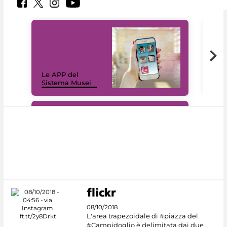
Il 
Le APP del
Mus
Sistema Musei
net
#DiscoverMiC
08/10/2018
L'area trapezoidale di #piazza del
#Campidoglio è delimitata dai due