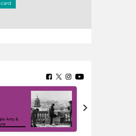
 card
le Arts &
ure
I like MiC