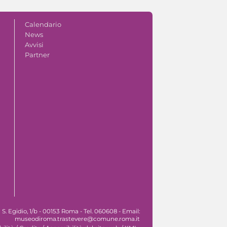
Calendario
News
Avvisi
Partner
. Egidio, 1/b - 00153 Roma - Tel. 060608 - Email:
museodiroma.trastevere@comune.roma.it