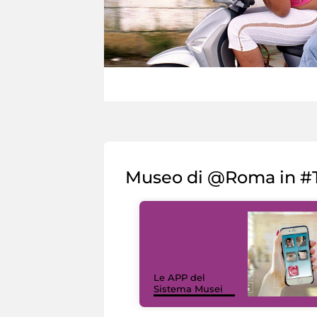
Museo di @Roma in #T
Le APP del
Sistema Musei