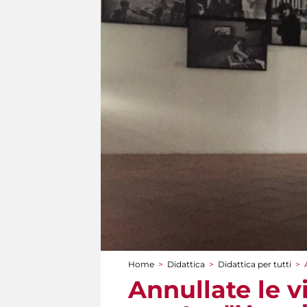
Home
>
Didattica
>
Didattica per tutti
>
Tu sei qui
Annullate le v