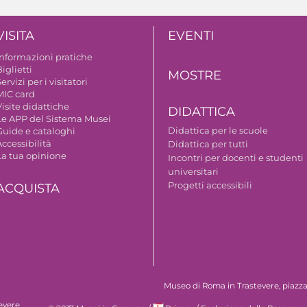
VISITA
EVENTI
Informazioni pratiche
iglietti
MOSTRE
ervizi per i visitatori
MIC card
isite didattiche
DIDATTICA
Le APP del Sistema Musei
Didattica per le scuole
Guide e cataloghi
ccessibilità
Didattica per tutti
La tua opinione
Incontri per docenti e studenti
universitari
Progetti accessibili
ACQUISTA
Museo di Roma in Trastevere, piazza S
evere