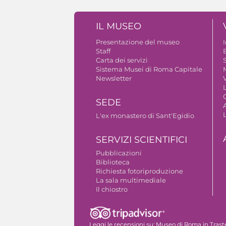
IL MUSEO
Presentazione del museo
Staff
B
Carta dei servizi
S
Sistema Musei di Roma Capitale
Newsletter
V
SEDE
A
L'ex monastero di Sant'Egidio
SERVIZI SCIENTIFICI
Pubblicazioni
Biblioteca
Richiesta fotoriproduzione
La sala multimediale
Il chiostro
Autorizzazione riprese fotografiche
Leggi le recensioni su:
Museo di Roma in Trast