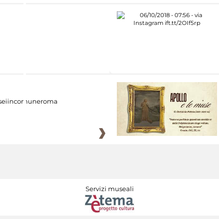
eiincomuneroma
Servizi museali