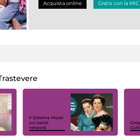
Acquista online
Gratis con la MIC
rastevere
Il Sistema Musei
sui social
Goog
network
Cult