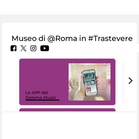
Museo di @Roma in #Trastevere
Il 
Le APP del
Mus
Sistema Musei
net