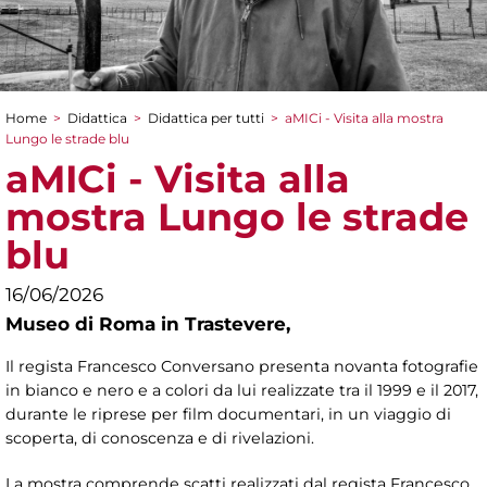
Home
>
Didattica
>
Didattica per tutti
>
aMICi - Visita alla mostra
Tu sei qui
Lungo le strade blu
aMICi - Visita alla
mostra Lungo le strade
blu
16/06/2026
Museo di Roma in Trastevere,
Il regista Francesco Conversano presenta novanta fotografie
in bianco e nero e a colori da lui realizzate tra il 1999 e il 2017,
durante le riprese per film documentari, in un viaggio di
scoperta, di conoscenza e di rivelazioni.
La mostra comprende scatti realizzati dal regista Francesco