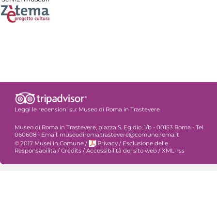
Leggi le recensioni su:
Museo di Roma in Trastevere
Museo di Roma in Trastevere, piazza S. Egidio, 1/b - 00153 Roma - Tel.
060608 - Email: museodiroma.trastevere@comune.roma.it
© 2017 Musei in Comune
/
Privacy
/
Esclusione delle
Responsabilità
/
Credits
/
Accessibilità del sito web
/
XML-rss