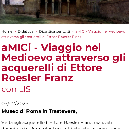
Home
>
Didattica
>
Didattica per tutti
>
aMICi - Viaggio nel Medioevo
Tu sei qui
attraverso gli acquerelli di Ettore Roesler Franz
aMICi - Viaggio nel
Medioevo attraverso gli
acquerelli di Ettore
Roesler Franz
con LIS
05/07/2025
Museo di Roma in Trastevere,
Visita agli acquerelli di Ettore Roesler Franz, realizzati
durante le trasformazioni urbanistiche che interessarono