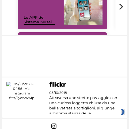
Il 
Le APP del
Mus
Sistema Musei
net
#DiscoverMiC
05/10/2018
Attraverso uno stretto passaggio con
una curiosa loggetta chiusa da una
bella vetrata a tortiglioni, si giunge
all'ultima stanza della