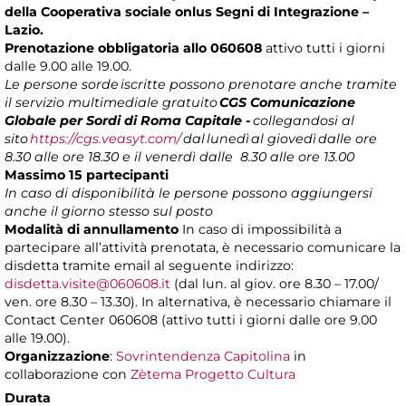
della Cooperativa sociale onlus Segni di Integrazione –
Lazio.
Prenotazione obbligatoria allo 060608
attivo tutti i giorni
dalle 9.00 alle 19.00.
Le persone sorde
iscritte possono prenotare anche tramite
il servizio multimediale gratuito
CGS Comunicazione
Globale per Sordi di Roma Capitale -
collegandosi al
sito
https://cgs.veasyt.com/
dal
lunedì
al giovedì
dalle ore
8.30 alle ore 18.30 e il venerdì dalle 8.30 alle ore 13.00
Massimo 15 partecipanti
In caso di disponibilità le persone possono aggiungersi
anche il giorno stesso sul posto
Modalità di annullamento
In caso di impossibilità a
partecipare all’attività prenotata, è necessario comunicare la
disdetta tramite email al seguente indirizzo:
disdetta.visite@060608.it
(dal lun. al giov. ore 8.30 – 17.00/
ven. ore 8.30 – 13.30). In alternativa, è necessario chiamare il
Contact Center 060608 (attivo tutti i giorni dalle ore 9.00
alle 19.00).
Organizzazione
:
Sovrintendenza Capitolina
in
collaborazione con
Zètema Progetto Cultura
Durata