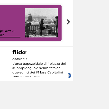
le Arts &
ure
I like MiC
08/10/2018
L'area trapezoidale di #piazza del
#Campidoglio è delimitata dai
due edifici dei #MuseiCapitolini
contrapposti, che