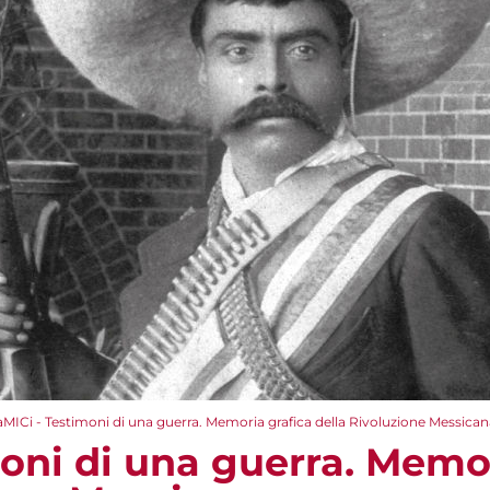
aMICi - Testimoni di una guerra. Memoria grafica della Rivoluzione Messican
moni di una guerra. Memo