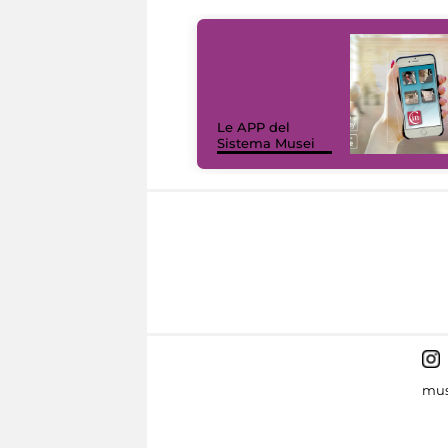
Le APP del
Sistema Musei
mus