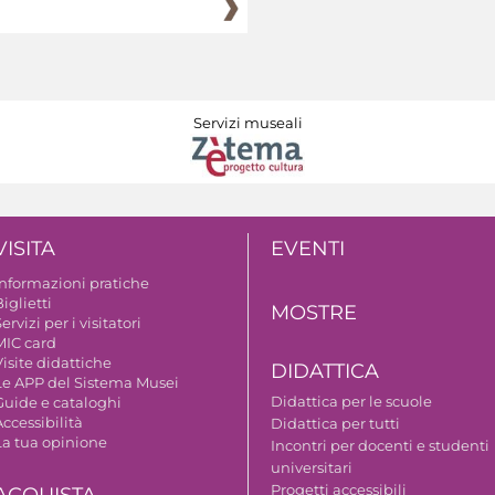
Servizi museali
VISITA
EVENTI
Informazioni pratiche
iglietti
MOSTRE
ervizi per i visitatori
MIC card
isite didattiche
DIDATTICA
Le APP del Sistema Musei
Didattica per le scuole
Guide e cataloghi
ccessibilità
Didattica per tutti
La tua opinione
Incontri per docenti e studenti
universitari
Progetti accessibili
ACQUISTA