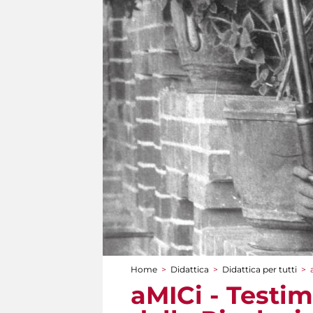
Home
>
Didattica
>
Didattica per tutti
>
Tu sei qui
aMICi - Testi