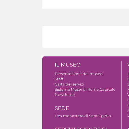
IL MUSEO
Presentazione del museo
Staff
B
Carta dei servizi
S
Sistema Musei di Roma Capitale
Newsletter
V
SEDE
A
L'ex monastero di Sant'Egidio