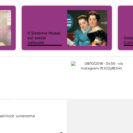
Il Sistema Musei
sui social
Goog
network
Cult
eiincomuneroma