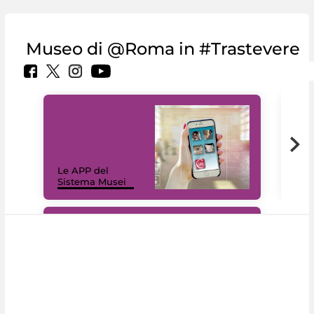
Museo di @Roma in #Trastevere
Il 
Le APP del
Mus
Sistema Musei
net
#DiscoverMiC