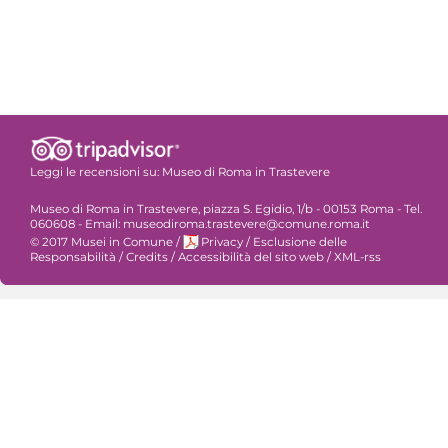
Leggi le recensioni su:
Museo di Roma in Trastevere
Museo di Roma in Trastevere, piazza S. Egidio, 1/b - 00153 Roma - Tel.
060608 - Email: museodiroma.trastevere@comune.roma.it
© 2017 Musei in Comune
/
Privacy
/
Esclusione delle
Responsabilità
/
Credits
/
Accessibilità del sito web
/
XML-rss