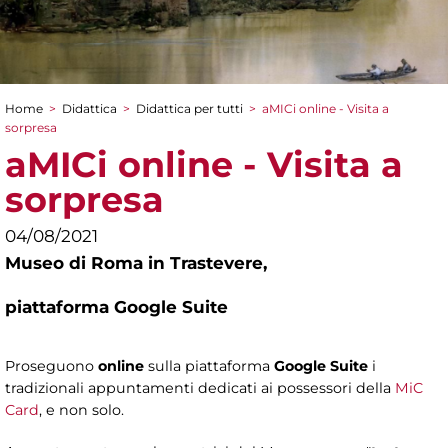
Home
>
Didattica
>
Didattica per tutti
>
aMICi online - Visita a
Tu sei qui
sorpresa
aMICi online - Visita a
sorpresa
04/08/2021
Museo di Roma in Trastevere,
piattaforma Google Suite
Proseguono
online
sulla piattaforma
Google Suite
i
tradizionali appuntamenti dedicati ai possessori della
MiC
Card
, e non solo.