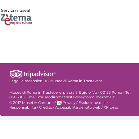
Servizi museali
Leggi le recensioni su:
Museo di Roma in Trastevere
Museo di Roma in Trastevere, piazza S. Egidio, 1/b - 00153 Roma - Tel.
060608 - Email: museodiroma.trastevere@comune.roma.it
© 2017 Musei in Comune
/
Privacy
/
Esclusione delle
Responsabilità
/
Credits
/
Accessibilità del sito web
/
XML-rss