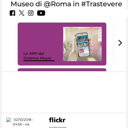
Museo di @Roma in #Trastevere
Il 
Le APP del
Mus
Sistema Musei
net
#DiscoverMiC