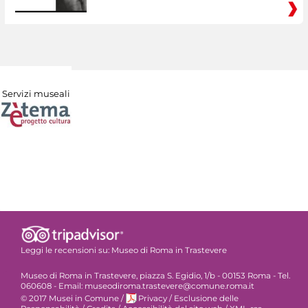
Servizi museali
Leggi le recensioni su:
Museo di Roma in Trastevere
Museo di Roma in Trastevere, piazza S. Egidio, 1/b - 00153 Roma - Tel.
060608 - Email: museodiroma.trastevere@comune.roma.it
© 2017 Musei in Comune
/
Privacy
/
Esclusione delle