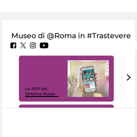
Museo di @Roma in #Trastevere
Il 
Le APP del
Mus
Sistema Musei
net