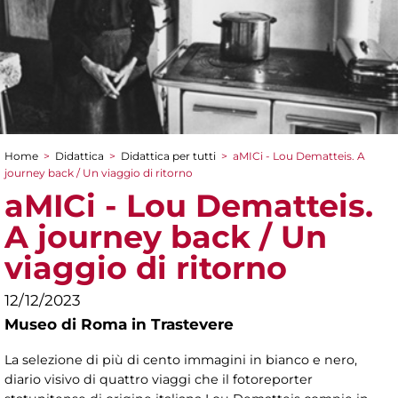
Home
>
Didattica
>
Didattica per tutti
>
aMICi - Lou Dematteis. A
Tu sei qui
journey back / Un viaggio di ritorno
aMICi - Lou Dematteis.
A journey back / Un
viaggio di ritorno
12/12/2023
Museo di Roma in Trastevere
La selezione di più di cento immagini in bianco e nero,
diario visivo di quattro viaggi che il fotoreporter