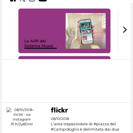
Il 
Le APP del
Mus
Sistema Musei
net
#DiscoverMiC
08/10/2018
L'area trapezoidale di #piazza del
#Campidoglio è delimitata dai due