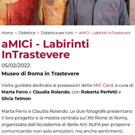
Home
>
Didattica
>
Didattica per tutti
>
aMICi - Labirinti InTrastevere
Tu sei qui
aMICi - Labirinti
InTrastevere
05/02/2022
Museo di Roma in Trastevere
Visita guidata dedicata ai possessori della
MiC Card
, a cura di
Marta Ferro
e
Claudia Rolando
,
con
Roberta Perfetti
e
Silvia Telmon
Marta Ferro e Claudia Rolando. Le due fotografe presentano
il loro progetto e la mostra centrata sul XIII Rione di Roma,
organizzata dall’Accademia di Belle Arti RUFA per proporre -
comunicando non solo emozioni, ma anche sentimenti,