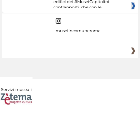
edifici dei #MuseiCapitolini
contrapposti, che con le
museiincomuneroma
Servizi museali