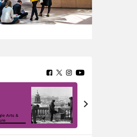
le Arts &
ure
I like MiC