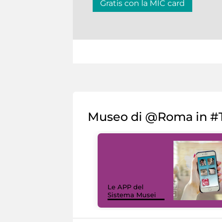
Gratis con la MIC card
Museo di @Roma in #T
Le APP del
Sistema Musei