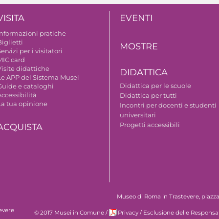
VISITA
EVENTI
Informazioni pratiche
iglietti
MOSTRE
ervizi per i visitatori
MIC card
isite didattiche
DIDATTICA
Le APP del Sistema Musei
Didattica per le scuole
Guide e cataloghi
ccessibilità
Didattica per tutti
La tua opinione
Incontri per docenti e studenti
universitari
Progetti accessibili
ACQUISTA
Museo di Roma in Trastevere, piazza S
evere
© 2017 Musei in Comune
/
Privacy
/
Esclusione delle Responsab