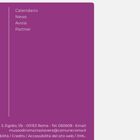
Calendario
News
Avvisi
Partner
. Egidio, 1/b - 00153 Roma - Tel. 060608 - Email:
museodiroma.trastevere@comune.roma.it
ilità
/
Credits
/
Accessibilità del sito web
/
XML-