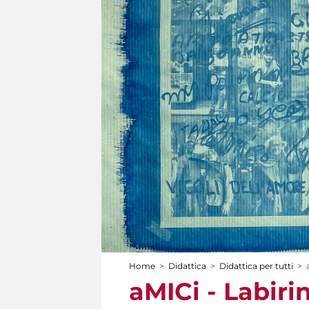
Home
>
Didattica
>
Didattica per tutti
>
Tu sei qui
aMICi - Labiri