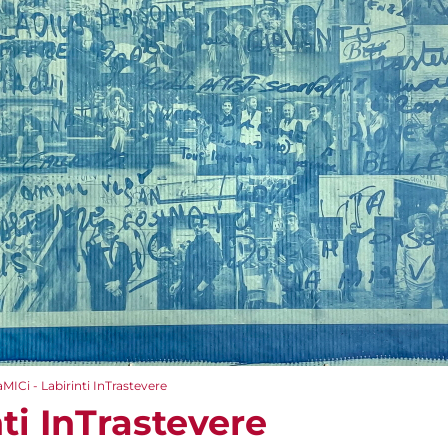
aMICi - Labirinti InTrastevere
nti InTrastevere