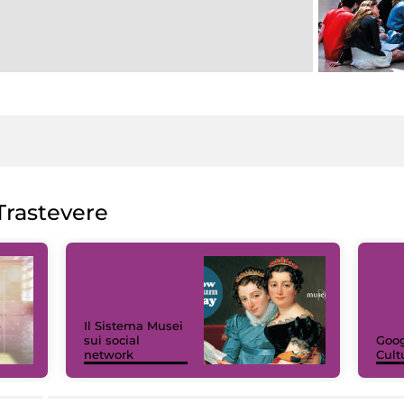
rastevere
Il Sistema Musei
sui social
Goog
network
Cult