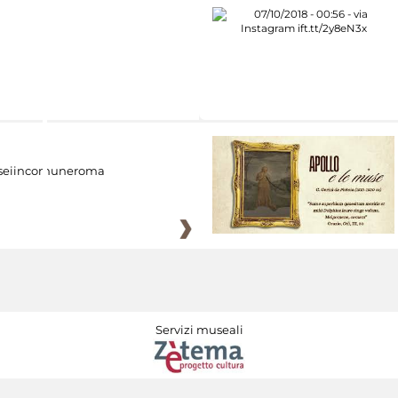
eiincomuneroma
Servizi museali