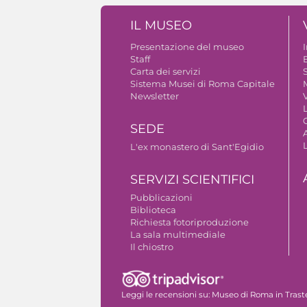
IL MUSEO
Presentazione del museo
Staff
B
Carta dei servizi
S
Sistema Musei di Roma Capitale
Newsletter
V
SEDE
A
L'ex monastero di Sant'Egidio
SERVIZI SCIENTIFICI
Pubblicazioni
Biblioteca
Richiesta fotoriproduzione
La sala multimediale
Il chiostro
Autorizzazione riprese fotografiche
Leggi le recensioni su:
Museo di Roma in Trast