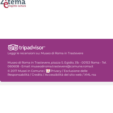
Leggi le recensioni su:
Museo di Roma in Trastevere
Museo di Roma in Trastevere, piazza S. Egidio, 1/b - 00153 Roma - Tel.
060608 - Email: museodiroma.trastevere@comune.roma.it
© 2017 Musei in Comune
/
Privacy
/
Esclusione delle
Responsabilità
/
Credits
/
Accessibilità del sito web
/
XML-rss