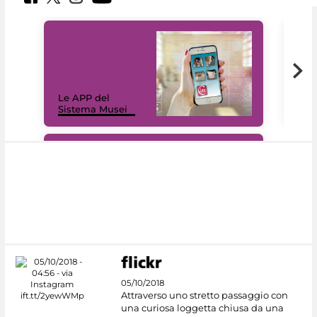
Il 
Le APP del
Mus
Sistema Musei
net
#DiscoverMiC
05/10/2018
Attraverso uno stretto passaggio con
una curiosa loggetta chiusa da una