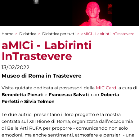
Home
>
Didattica
>
Didattica per tutti
>
aMICi - Labirinti InTrastevere
Tu sei qui
aMICi - Labirinti
InTrastevere
13/02/2022
Museo di Roma in Trastevere
Visita guidata dedicata ai possessori della
MiC Card
, a cura di
Benedetta Pionat
i e
Francesca Salvati
,
con
Roberta
Perfetti
e
Silvia Telmon
Le due autrici presentano il loro progetto e la mostra
centrata sul XIII Rione di Roma, organizzata dall’Accademia
di Belle Arti RUFA per proporre - comunicando non solo
emozioni, ma anche sentimenti, atmosfere e pensieri - una