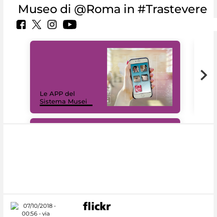
Museo di @Roma in #Trastevere
Il 
Le APP del
Mus
Sistema Musei
net
#DiscoverMiC