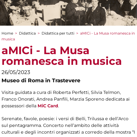
Home
>
Didattica
>
Didattica per tutti
>
aMICi - La Musa romanesca in
Tu sei qui
musica
aMICi - La Musa
romanesca in musica
26/05/2023
Museo di Roma in Trastevere
Visita guidata a cura di Roberta Perfetti, Silvia Telmon,
Franco Onorati, Andrea Panfili, Marzia Sporeno dedicata ai
possessori della
MiC Card
.
Serenate, favole, poesie: i versi di Belli, Trilussa e dell’Arco
sul pentagramma. Concerto nell’ambito delle attività
culturali e degli incontri organizzati a corredo della mostra “I