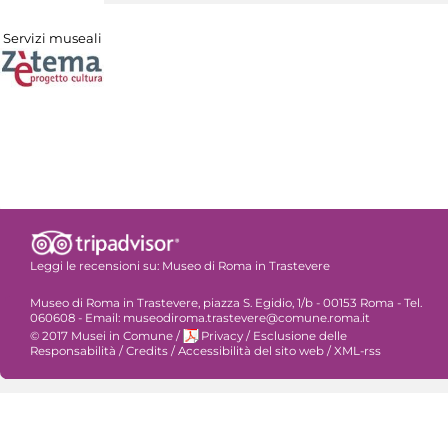
Servizi museali
Leggi le recensioni su:
Museo di Roma in Trastevere
Museo di Roma in Trastevere, piazza S. Egidio, 1/b - 00153 Roma - Tel.
060608 - Email: museodiroma.trastevere@comune.roma.it
© 2017 Musei in Comune
/
Privacy
/
Esclusione delle
Responsabilità
/
Credits
/
Accessibilità del sito web
/
XML-rss