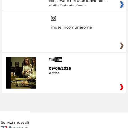
conservato nel #CasinoNobile a
#VillaTorlonia. Per la
museiincomuneroma
09/06/2026
Arché
Servizi museali