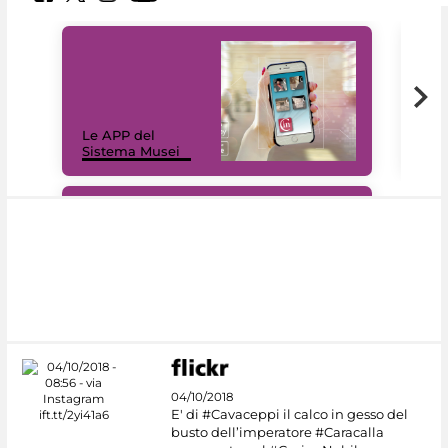
Il 
Le APP del
Mus
Sistema Musei
net
#DiscoverMiC
04/10/2018
E' di #Cavaceppi il calco in gesso del
busto dell’imperatore #Caracalla