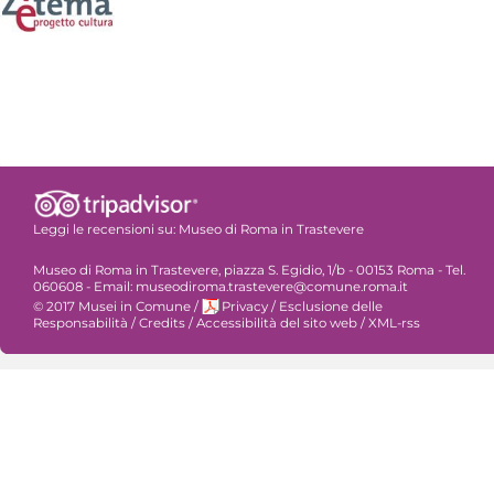
Leggi le recensioni su:
Museo di Roma in Trastevere
Museo di Roma in Trastevere, piazza S. Egidio, 1/b - 00153 Roma - Tel.
060608 - Email: museodiroma.trastevere@comune.roma.it
© 2017 Musei in Comune
/
Privacy
/
Esclusione delle
Responsabilità
/
Credits
/
Accessibilità del sito web
/
XML-rss