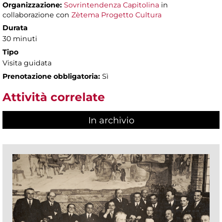
Organizzazione:
Sovrintendenza Capitolina
in
collaborazione con
Zètema Progetto Cultura
Durata
30 minuti
Tipo
Visita guidata
Prenotazione obbligatoria:
Sì
Attività correlate
In archivio