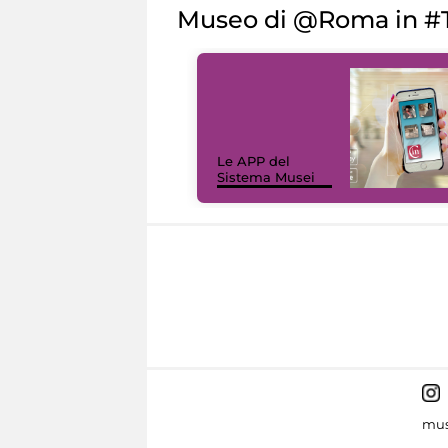
Museo di @Roma in #T
Le APP del
Sistema Musei
mus