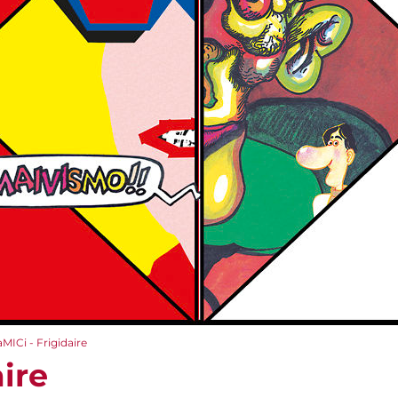
aMICi - Frigidaire
aire