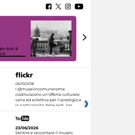
le Arts &
ure
I like MiC
06/10/2018
I @museiincomuneroma
costituiscono un’offerta culturale
varia ed eclettica per il prestigio e
la particolarità delle sedi, per
23/06/2026
Sentire e raccontare il museo: