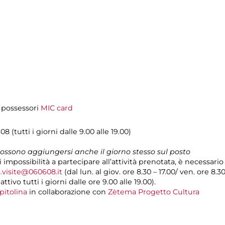
i possessori
MIC card
08 (tutti i giorni dalle 9.00 alle 19.00)
 possono aggiungersi anche il giorno stesso sul posto
i impossibilità a partecipare all’attività prenotata, è necessar
.visite@060608.it
(dal lun. al giov. ore 8.30 – 17.00/ ven. ore 8.3
ivo tutti i giorni dalle ore 9.00 alle 19.00).
pitolina
in collaborazione con
Zètema Progetto Cultura