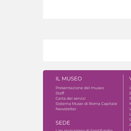
IL MUSEO
Presentazione del museo
Staff
B
Carta dei servizi
S
Sistema Musei di Roma Capitale
Newsletter
V
SEDE
A
L'ex monastero di Sant'Egidio