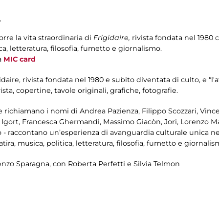
,
rre la vita straordinaria di
Frigidaire,
rivista fondata nel 1980 
ica, letteratura, filosofia, fumetto e giornalismo.
a
MIC card
gidaire, rivista fondata nel 1980 e subito diventata di culto, e “l
sta, copertine, tavole originali, grafiche, fotografie.
e richiamano i nomi di Andrea Pazienza, Filippo Scozzari, Vin
 Igort, Francesca Ghermandi, Massimo Giacòn, Jori, Lorenzo Matt
o - raccontano un’esperienza di avanguardia culturale unica ne
ira, musica, politica, letteratura, filosofia, fumetto e giornalis
nzo Sparagna, con Roberta Perfetti e Silvia Telmon