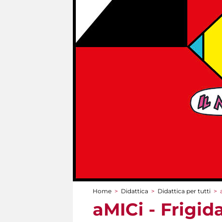
Home
>
Didattica
>
Didattica per tutti
>
Tu sei qui
aMICi - Frigid