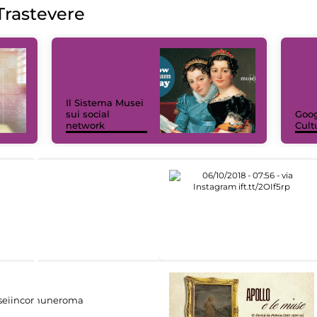
rastevere
Il Sistema Musei
sui social
Goog
network
Cult
eiincomuneroma