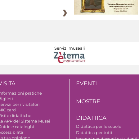
Servizi museali
VISITA
EVENTI
Informazioni pratiche
iglietti
MOSTRE
ervizi per i visitatori
MIC card
isite didattiche
DIDATTICA
Le APP del Sistema Musei
Didattica per le scuole
Guide e cataloghi
ccessibilità
Didattica per tutti
La tua opinione
Incontri per docenti e studenti