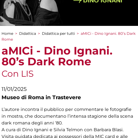
Home
>
Didattica
>
Didattica per tutti
>
aMICi - Dino Ignani. 80’s Dark
Tu sei qui
Rome
aMICi - Dino Ignani.
80’s Dark Rome
Con LIS
11/01/2025
Museo di Roma in Trastevere
L’autore incontra il pubblico per commentare le fotografie
in mostra, che documentano l’intensa stagione della scena
dark romana degli anni ‘80.
A cura di Dino Ignani e
Silvia Telmon con Barbara Blasi.
Visita guidata dedicata ai possessori della MIC card e alle