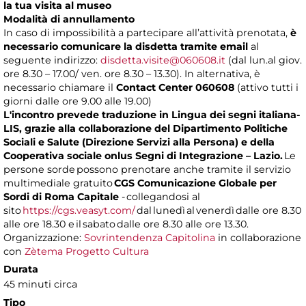
la tua visita al museo
Modalità di annullamento
In caso di impossibilità a partecipare all’attività prenotata,
è
necessario comunicare la disdetta tramite email
al
seguente indirizzo:
disdetta.visite@060608.it
(dal lun.al giov.
ore 8.30 – 17.00/ ven. ore 8.30 – 13.30). In alternativa, è
necessario chiamare il
Contact Center 060608
(attivo tutti i
giorni dalle ore 9.00 alle 19.00)
L'incontro prevede traduzione in Lingua dei segni italiana-
LIS, grazie alla collaborazione del Dipartimento Politiche
Sociali e Salute (Direzione Servizi alla Persona) e della
Cooperativa sociale onlus Segni di Integrazione – Lazio.
Le
persone sorde possono prenotare anche tramite il servizio
multimediale gratuito
CGS Comunicazione Globale per
Sordi di Roma Capitale
- collegandosi al
sito
https://cgs.veasyt.com/
dal lunedì al venerdì dalle ore 8.30
alle ore 18.30 e il sabato dalle ore 8.30 alle ore 13.30.
Organizzazione:
Sovrintendenza Capitolina
in collaborazione
con
Zètema Progetto Cultura
Durata
45 minuti circa
Tipo