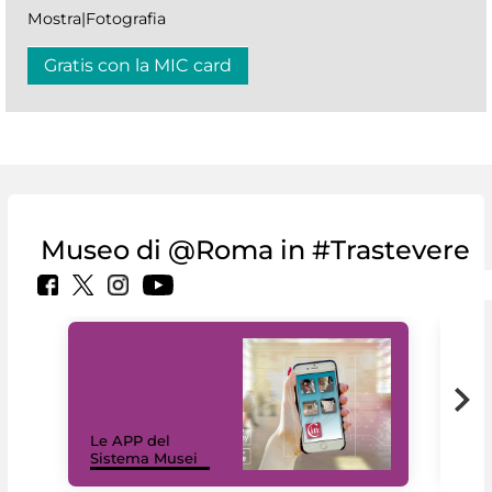
Mostra|Fotografia
Gratis con la MIC card
Museo di @Roma in #Trastevere
Il 
Le APP del
Mus
Sistema Musei
net