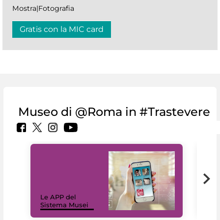
Mostra|Fotografia
Gratis con la MIC card
Museo di @Roma in #Trastevere
Il 
Le APP del
Mus
Sistema Musei
net