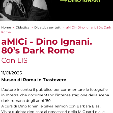
Home
>
Didattica
>
Didattica per tutti
>
aMICi - Dino Ignani. 80’s Dark
Tu sei qui
Rome
aMICi - Dino Ignani.
80’s Dark Rome
Con LIS
11/01/2025
Museo di Roma in Trastevere
L’autore incontra il pubblico per commentare le fotografie
in mostra, che documentano l’intensa stagione della scena
dark romana degli anni ‘80.
A cura di Dino Ignani e
Silvia Telmon con Barbara Blasi.
Visita guidata dedicata ai possessori della MIC card e alle