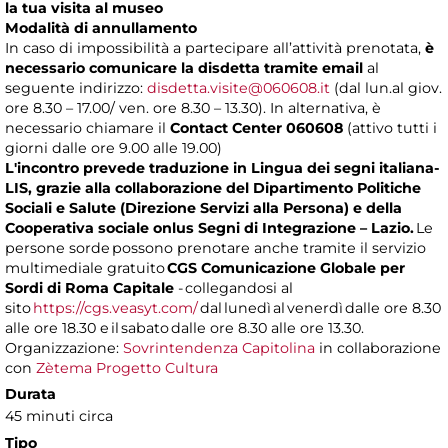
la tua visita al museo
Modalità di annullamento
In caso di impossibilità a partecipare all’attività prenotata,
è
necessario comunicare la disdetta tramite email
al
seguente indirizzo:
disdetta.visite@060608.it
(dal lun.al giov.
ore 8.30 – 17.00/ ven. ore 8.30 – 13.30). In alternativa, è
necessario chiamare il
Contact Center 060608
(attivo tutti i
giorni dalle ore 9.00 alle 19.00)
L'incontro prevede traduzione in Lingua dei segni italiana-
LIS, grazie alla collaborazione del Dipartimento Politiche
Sociali e Salute (Direzione Servizi alla Persona) e della
Cooperativa sociale onlus Segni di Integrazione – Lazio.
Le
persone sorde possono prenotare anche tramite il servizio
multimediale gratuito
CGS Comunicazione Globale per
Sordi di Roma Capitale
- collegandosi al
sito
https://cgs.veasyt.com/
dal lunedì al venerdì dalle ore 8.30
alle ore 18.30 e il sabato dalle ore 8.30 alle ore 13.30.
Organizzazione:
Sovrintendenza Capitolina
in collaborazione
con
Zètema Progetto Cultura
Durata
45 minuti circa
Tipo