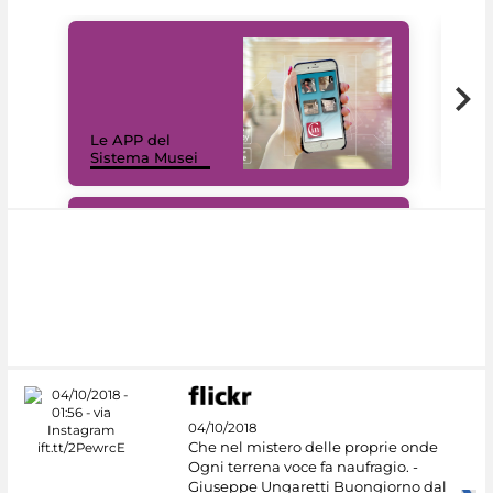
Il 
Le APP del
Mus
Sistema Musei
net
#DiscoverMiC
04/10/2018
Che nel mistero delle proprie onde
Ogni terrena voce fa naufragio. -
Giuseppe Ungaretti Buongiorno dal