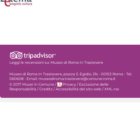
Leggi le recensioni su:
Museo di Roma in Trastevere
Museo di Roma in Trastevere, piazza S. Egidio, 1/b - 00153 Roma - Tel.
060608 - Email: museodiroma.trastevere@comune.roma.it
© 2017 Musei in Comune
/
Privacy
/
Esclusione delle
Responsabilità
/
Credits
/
Accessibilità del sito web
/
XML-rss