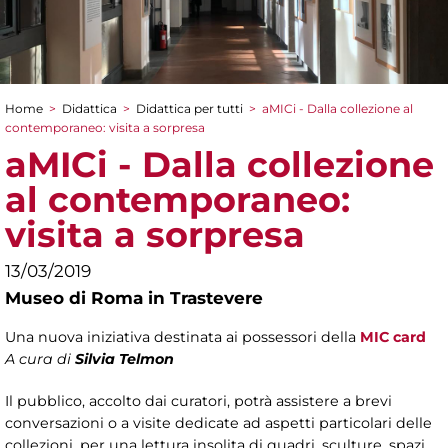
Home
>
Didattica
>
Didattica per tutti
>
aMICi - Dalla collezione al
Tu sei qui
contemporaneo: visita a sorpresa
aMICi - Dalla collezione
al contemporaneo:
visita a sorpresa
13/03/2019
Museo di Roma in Trastevere
Una nuova iniziativa destinata ai possessori della
MIC card
A cura di
Silvia Telmon
Il pubblico, accolto dai curatori, potrà assistere a brevi
conversazioni o a visite dedicate ad aspetti particolari delle
collezioni, per una lettura insolita di quadri, sculture, spazi