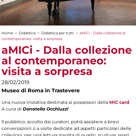
Home
>
Didattica
>
Didattica per tutti
>
aMICi - Dalla collezione al
Tu sei qui
contemporaneo: visita a sorpresa
aMICi - Dalla collezione
al contemporaneo:
visita a sorpresa
28/02/2019
Museo di Roma in Trastevere
Una nuova iniziativa destinata ai possessori della
MIC card
A cura di
Donatella Occhiuzzi
Il pubblico, accolto dai curatori, potrà assistere a brevi
conversazioni o a visite dedicate ad aspetti particolari delle
collezioni, per una lettura insolita di quadri, sculture, spazi