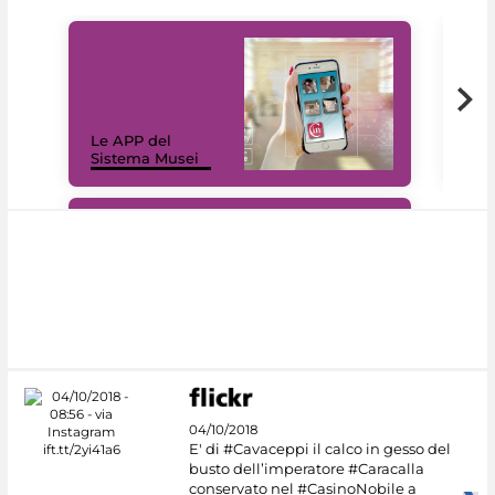
Il 
Le APP del
Mus
Sistema Musei
net
#DiscoverMiC
04/10/2018
E' di #Cavaceppi il calco in gesso del
busto dell’imperatore #Caracalla
conservato nel #CasinoNobile a