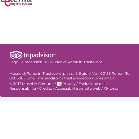
Leggi le recensioni su:
Museo di Roma in Trastevere
Museo di Roma in Trastevere, piazza S. Egidio, 1/b - 00153 Roma - Tel.
060608 - Email: museodiroma.trastevere@comune.roma.it
© 2017 Musei in Comune
/
Privacy
/
Esclusione delle
Responsabilità
/
Credits
/
Accessibilità del sito web
/
XML-rss