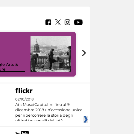
le Arts &
ure
I like MiC
02/10/2018
Ai #MuseiCapitolini fino al 9
dicembre 2018 un’occasione unica
per ripercorrere la storia degli
ultimi tre concili dell’età