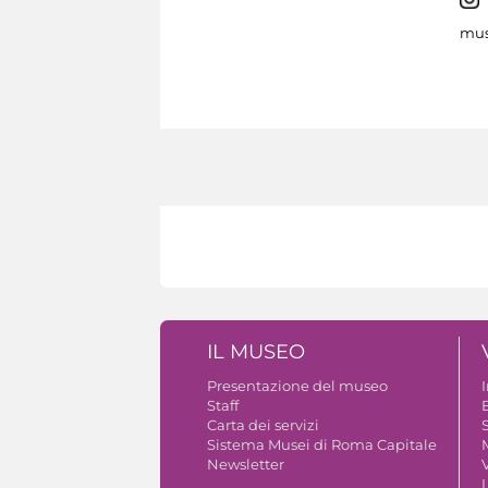
mus
IL MUSEO
Presentazione del museo
Staff
B
Carta dei servizi
S
Sistema Musei di Roma Capitale
Newsletter
V