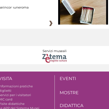
eiincomuneroma
Servizi museali
VISITA
EVENTI
Informazioni pratiche
iglietti
MOSTRE
ervizi per i visitatori
MIC card
isite didattiche
DIDATTICA
Le APP del Sistema Musei