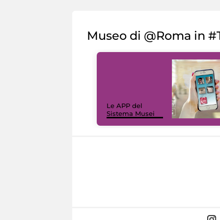
Museo di @Roma in #T
Le APP del
Sistema Musei