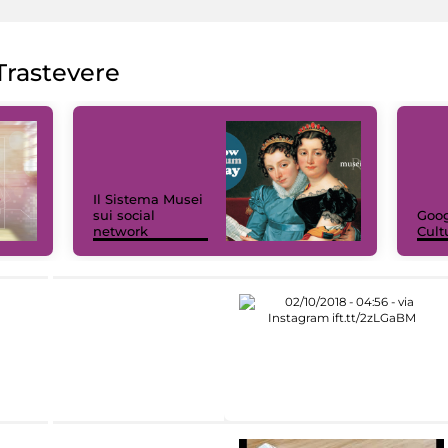
rastevere
Il Sistema Musei
sui social
Goog
network
Cult