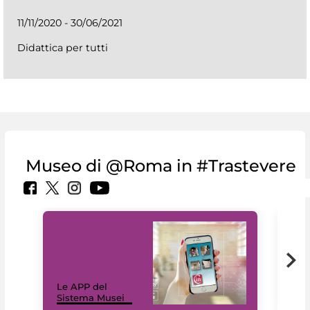
11/11/2020 - 30/06/2021
Didattica per tutti
Museo di @Roma in #Trastevere
Il 
Le APP del
Mus
Sistema Musei
net