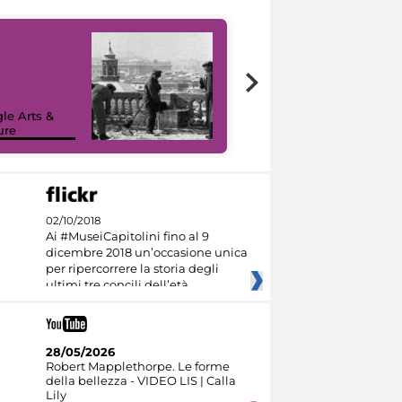
le Arts &
ure
I like MiC
02/10/2018
Ai #MuseiCapitolini fino al 9
dicembre 2018 un’occasione unica
per ripercorrere la storia degli
ultimi tre concili dell’età
28/05/2026
Robert Mapplethorpe. Le forme
della bellezza - VIDEO LIS | Calla
Lily