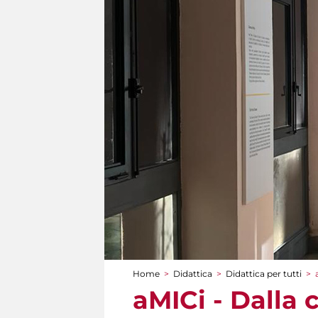
Home
>
Didattica
>
Didattica per tutti
>
Tu sei qui
aMICi - Dalla 