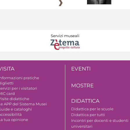
Servizi museali
VISITA
EVENTI
Informazioni pratiche
iglietti
MOSTRE
ervizi per i visitatori
MIC card
isite didattiche
DIDATTICA
Le APP del Sistema Musei
Didattica per le scuole
Guide e cataloghi
ccessibilità
Didattica per tutti
La tua opinione
Incontri per docenti e studenti
universitari