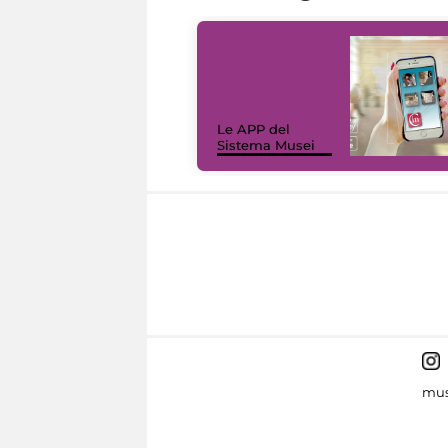
Le APP del
Sistema Musei
mus