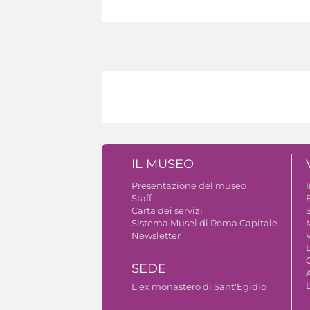
IL MUSEO
Presentazione del museo
Staff
B
Carta dei servizi
S
Sistema Musei di Roma Capitale
Newsletter
V
SEDE
A
L'ex monastero di Sant'Egidio