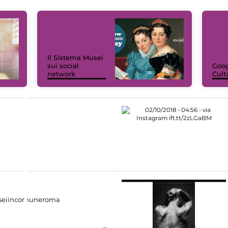
Il Sistema Musei
sui social
Goog
network
Cult
eiincomuneroma