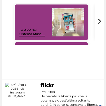
Il 
Le APP del
Mus
Sistema Musei
net
#DiscoverMiC
07/10/2018
Ho cercato la libertà più che la
potenza, e quest'ultima soltanto
perché, in parte, secondava la libertà.