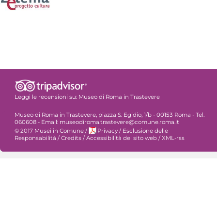
Leggi le recensioni su:
Museo di Roma in Trastevere
Museo di Roma in Trastevere, piazza S. Egidio, 1/b - 00153 Roma - Tel.
060608 - Email: museodiroma.trastevere@comune.roma.it
© 2017 Musei in Comune
/
Privacy
/
Esclusione delle
Responsabilità
/
Credits
/
Accessibilità del sito web
/
XML-rss