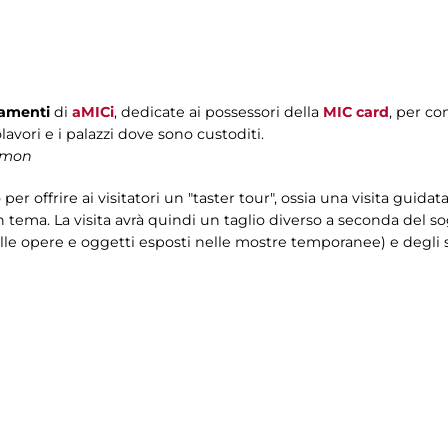
tamenti
di
aMICi
, dedicate ai possessori della
MIC card
, per co
lavori e i palazzi dove sono custoditi.
elmon
 offrire ai visitatori un "taster tour", ossia una visita guidat
n tema. La visita avrà quindi un taglio diverso a seconda del so
alle opere e oggetti esposti nelle mostre temporanee) e degli sp