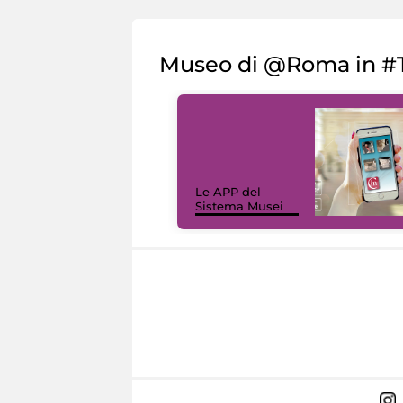
Museo di @Roma in #T
Le APP del
Sistema Musei