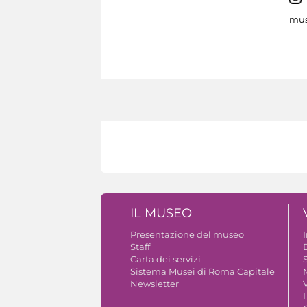
mus
IL MUSEO
Presentazione del museo
Staff
B
Carta dei servizi
S
Sistema Musei di Roma Capitale
Newsletter
V