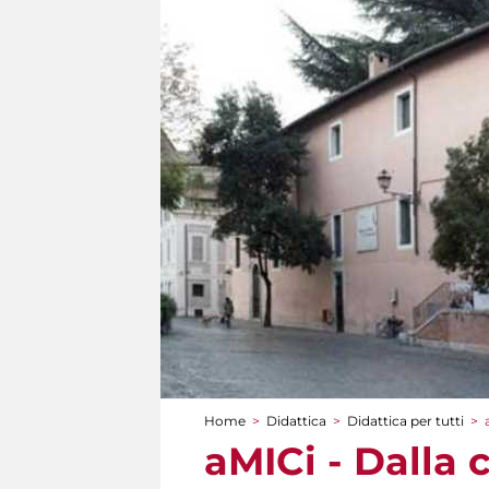
Home
>
Didattica
>
Didattica per tutti
>
Tu sei qui
aMICi - Dalla 