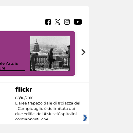
le Arts &
ure
I like MiC
08/10/2018
L'area trapezoidale di #piazza del
#Campidoglio è delimitata dai
due edifici dei #MuseiCapitolini
contrapposti, che