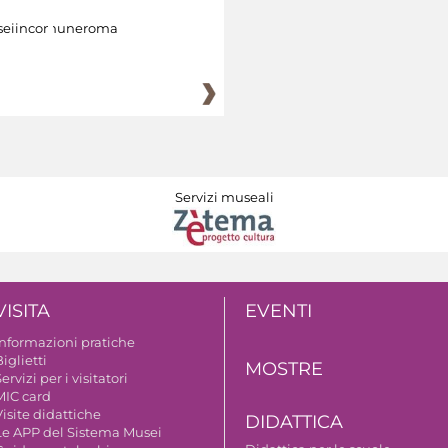
eiincomuneroma
Servizi museali
VISITA
EVENTI
Informazioni pratiche
iglietti
MOSTRE
ervizi per i visitatori
MIC card
isite didattiche
DIDATTICA
Le APP del Sistema Musei