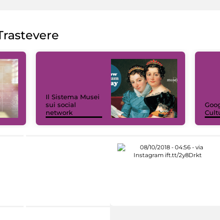
rastevere
Il Sistema Musei
sui social
Goog
network
Cult