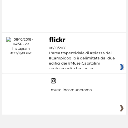
#DiscoverMiC
08/10/2018
L'area trapezoidale di #piazza del
#Campidoglio è delimitata dai due
edifici dei #MuseiCapitolini
contrapposti, che con le
museiincomuneroma