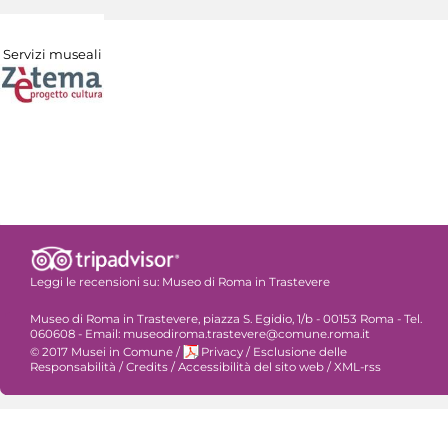
Servizi museali
Leggi le recensioni su:
Museo di Roma in Trastevere
Museo di Roma in Trastevere, piazza S. Egidio, 1/b - 00153 Roma - Tel.
060608 - Email: museodiroma.trastevere@comune.roma.it
© 2017 Musei in Comune
/
Privacy
/
Esclusione delle
Responsabilità
/
Credits
/
Accessibilità del sito web
/
XML-rss