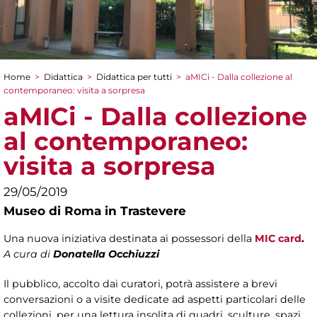
Home
>
Didattica
>
Didattica per tutti
>
aMICi - Dalla collezione al
Tu sei qui
contemporaneo: visita a sorpresa
aMICi - Dalla collezione
al contemporaneo:
visita a sorpresa
29/05/2019
Museo di Roma in Trastevere
Una nuova iniziativa destinata ai possessori della
MIC card
.​
A cura di
Donatella Occhiuzzi
Il pubblico, accolto dai curatori, potrà assistere a brevi
conversazioni o a visite dedicate ad aspetti particolari delle
collezioni, per una lettura insolita di quadri, sculture, spazi