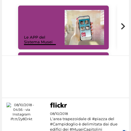
Il 
Le APP del
Mus
Sistema Musei
net
#DiscoverMiC
08/10/2018
L'area trapezoidale di #piazza del
#Campidoglio è delimitata dai due
edifici dei #MuseiCapitolini