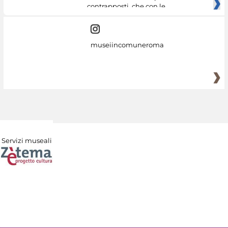
contrapposti, che con le
museiincomuneroma
Servizi museali