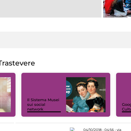
rastevere
Il Sistema Musei
sui social
Goog
network
Cult