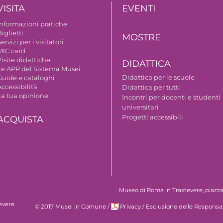
VISITA
EVENTI
Informazioni pratiche
iglietti
MOSTRE
ervizi per i visitatori
MIC card
isite didattiche
DIDATTICA
Le APP del Sistema Musei
Didattica per le scuole
Guide e cataloghi
ccessibilità
Didattica per tutti
La tua opinione
Incontri per docenti e studenti
universitari
Progetti accessibili
ACQUISTA
Museo di Roma in Trastevere, piazza S
evere
© 2017 Musei in Comune
/
Privacy
/
Esclusione delle Responsab