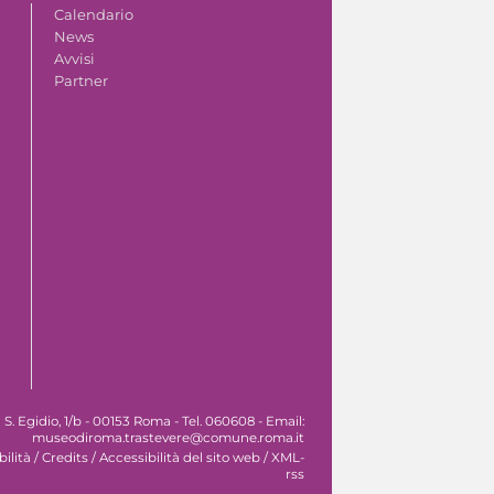
Calendario
News
Avvisi
Partner
. Egidio, 1/b - 00153 Roma - Tel. 060608 - Email:
museodiroma.trastevere@comune.roma.it
ilità
/
Credits
/
Accessibilità del sito web
/
XML-
rss