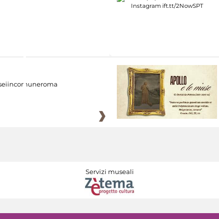
eiincomuneroma
Servizi museali