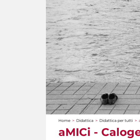
Home
>
Didattica
>
Didattica per tutti
>
Tu sei qui
aMICi - Caloge