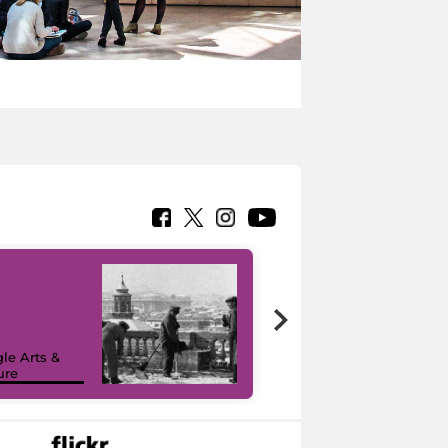
le Arts &
ure
I like MiC