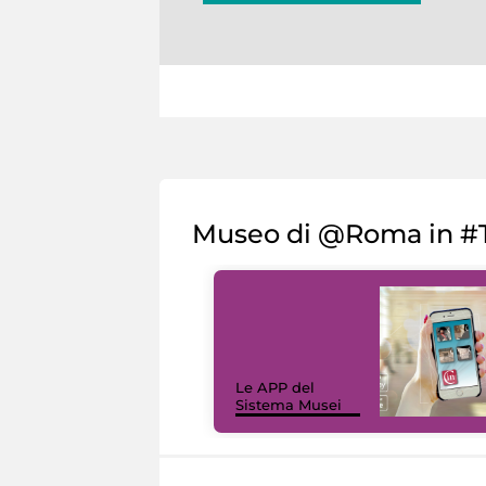
Museo di @Roma in #T
Le APP del
Sistema Musei