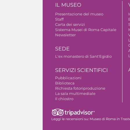
IL MUSEO
Presentazione del museo
Staff
B
Carta dei servizi
S
Sistema Musei di Roma Capitale
Newsletter
V
SEDE
A
L'ex monastero di Sant'Egidio
SERVIZI SCIENTIFICI
Pubblicazioni
Biblioteca
Richiesta fotoriproduzione
La sala multimediale
Il chiostro
Autorizzazione riprese fotografiche
Leggi le recensioni su:
Museo di Roma in Trast