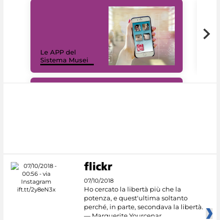
Il 
Le APP del
Mus
Sistema Musei
net
#DiscoverMiC
07/10/2018
Ho cercato la libertà più che la
potenza, e quest'ultima soltanto
perché, in parte, secondava la libertà.
— Marguerite Yourcenar