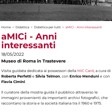
Home
>
Didattica
>
Didattica per tutti
>
aMICi - Anni interessanti
Tu sei qui
aMICi - Anni
interessanti
18/05/2022
Museo di Roma in Trastevere
Visita guidata dedicata ai possessori della
MiC Card
, a cura di
Roberta Perfetti
e
Silvia Telmon
, con
Enrico Menduni
e con
Flavia Cimini
Il curatore della mostra guida il pubblico attraverso le
immagini provenienti da importanti archivi fotografici, che
raccontano la storia e la società italiana tra il 1960 e 1975.