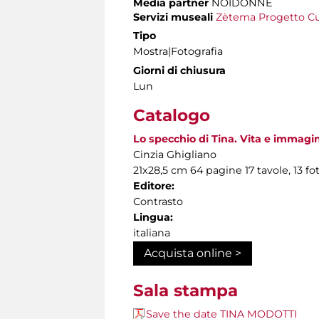
Media partner
NOIDONNE
Servizi museali
Zètema Progetto Cu
Tipo
Mostra|Fotografia
Giorni di chiusura
Lun
Catalogo
Lo specchio di Tina. Vita e immagin
Cinzia Ghigliano
21x28,5 cm 64 pagine 17 tavole, 13 
Editore:
Contrasto
Lingua:
italiana
Acquista online >
Sala stampa
Save the date TINA MODOTTI