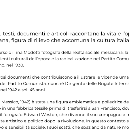
e, testi, documenti e articoli raccontano la vita e l’o
cana, figura di rilievo che accomuna la cultura ital
orso di Tina Modotti fotografa della realtà sociale messicana, la 
enti culturali dell’epoca e la radicalizzazione nel Partito Comu
no, nel 1930.
i documenti che contribuiscono a illustrare le vicende uman
el Partito Comunista, nonché Dirigente delle Brigate Internaz
el 1942 a soli 45 anni.
l Messico, 1942) è stata una figura emblematica e poliedrica de
e in una fabbrica tessile prima di trasferirsi a San Francisco, 
il fotografo Edward Weston, che divenne il suo compagno e men
artistico e politico dopo la rivoluzione. In questo contesto s
e sensibilità sociale. I suoi scatti, che spaziano da nature morte 