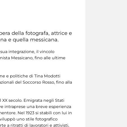
pera della fotografa, attrice e
iana e quella messicana.
sua integrazione, il vincolo
nista Messicano, fino alle ultime
e e politiche di Tina Modotti
ionali del Soccorso Rosso, fino alla
l XX secolo. Emigrata negli Stati
dove intraprese una breve esperienza
tore. Nel 1923 si stabilì con lui in
viluppò uno stile fotografico
a ritratti di lavoratori e attivisti,