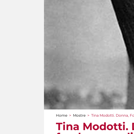
Home
>
Mostre
>
Tina Modotti. Donna, Fo
Tu sei qui
Tina Modotti. 