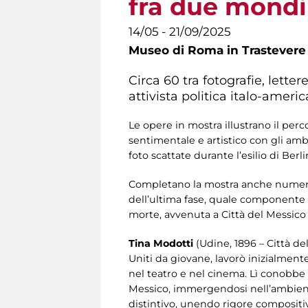
fra due mondi
14/05 - 21/09/2025
Museo di Roma in Trastevere
Circa 60 tra fotografie, letter
attivista politica italo-ameri
Le opere in mostra illustrano il perc
sentimentale e artistico con gli ambi
foto scattate durante l’esilio di Berli
Completano la mostra anche numeros
dell’ultima fase, quale componente d
morte, avvenuta a Città del Messico n
Tina Modotti
(Udine, 1896 – Città de
Uniti da giovane, lavorò inizialment
nel teatro e nel cinema. Lì conobbe 
Messico, immergendosi nell’ambiente 
distintivo, unendo rigore compositivo 