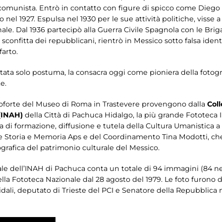
omunista. Entrò in contatto con figure di spicco come Diego R
nel 1927. Espulsa nel 1930 per le sue attività politiche, visse
le. Dal 1936 partecipò alla Guerra Civile Spagnola con le Bri
confitta dei repubblicani, rientrò in Messico sotto falsa identi
farto.
utata solo postuma, la consacra oggi come pioniera della fotogr
e.
anoforte del Museo di Roma in Trastevere provengono dalla
Coll
 (INAH)
della Città di Pachuca Hidalgo, la più grande Fototeca 
pa di formazione, diffusione e tutela della Cultura Umanistica a
one Storia e Memoria Aps e del Coordinamento Tina Modotti, che 
nografica del patrimonio culturale del Messico.
e dell’INAH di Pachuca conta un totale di 94 immagini (84 negat
della Fototeca Nazionale dal 28 agosto del 1979. Le foto furono d
dali, deputato di Trieste del PCI e Senatore della Repubblica