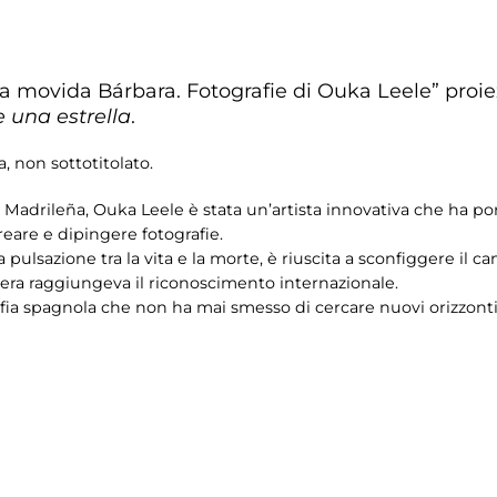
a movida Bárbara. Fotografie di Ouka Leele” proi
e una estrella
.
, non sottotitolato.
Madrileña, Ouka Leele è stata un’artista innovativa che ha por
reare e dipingere fotografie.
pulsazione tra la vita e la morte, è riuscita a sconfiggere il can
riera raggiungeva il riconoscimento internazionale.
afia spagnola che non ha mai smesso di cercare nuovi orizzonti a