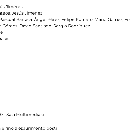
sús Jiménez
teos, Jesús Jiménez
Pascual Barraca, Ángel Pérez, Felipe Romero, Mario Gómez, Franc
o Gómez, David Santiago, Sergio Rodríguez
te
nales
0 - Sala Multimediale
ale fino a esaurimento posti