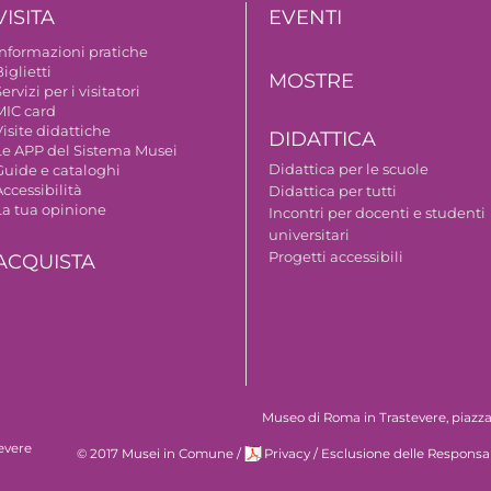
VISITA
EVENTI
Informazioni pratiche
iglietti
MOSTRE
ervizi per i visitatori
MIC card
isite didattiche
DIDATTICA
Le APP del Sistema Musei
Didattica per le scuole
Guide e cataloghi
ccessibilità
Didattica per tutti
La tua opinione
Incontri per docenti e studenti
universitari
Progetti accessibili
ACQUISTA
Museo di Roma in Trastevere, piazza S
evere
© 2017 Musei in Comune
/
Privacy
/
Esclusione delle Responsab