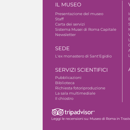
IL MUSEO
Presentazione del museo
Staff
B
Carta dei servizi
S
Sistema Musei di Roma Capitale
Newsletter
V
SEDE
A
L'ex monastero di Sant'Egidio
SERVIZI SCIENTIFICI
Pubblicazioni
Biblioteca
Richiesta fotoriproduzione
La sala multimediale
Il chiostro
Autorizzazione riprese fotografiche
Leggi le recensioni su:
Museo di Roma in Trast