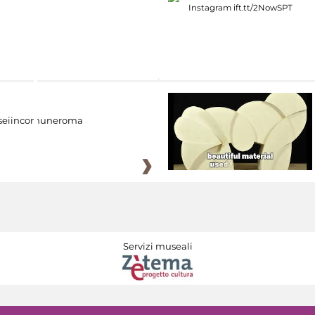
eiincomuneroma
Servizi museali