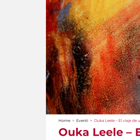
Home
>
Eventi
>
Ouka Leele – El viaje de u
Tu sei qui
Ouka Leele – E