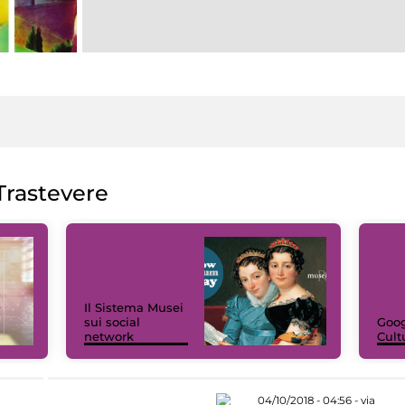
rastevere
Il Sistema Musei
sui social
Goog
network
Cult