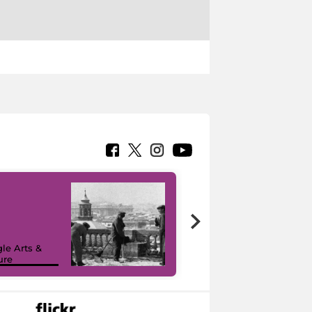
le Arts &
ure
I like MiC