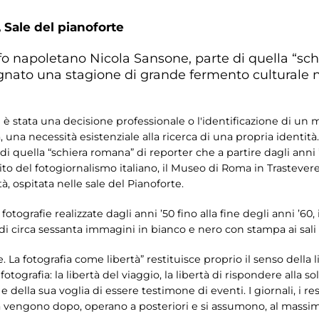
,
Sale del pianoforte
afo napoletano Nicola Sansone, parte di quella “sc
egnato una stagione di grande fermento culturale 
 è stata una decisione professionale o l'identificazione di un 
, una necessità esistenziale alla ricerca di una propria identità.
i quella “schiera romana” di reporter che a partire dagli anni
to del fotogiornalismo italiano, il Museo di Roma in Trastever
, ospitata nelle sale del Pianoforte.
fotografie realizzate dagli anni ’50 fino alla fine degli anni ’60
 di circa sessanta immagini in bianco e nero con stampa ai sali
e. La fotografia come libertà” restituisce proprio il senso della l
otografia: la libertà del viaggio, la libertà di rispondere alla s
e della sua voglia di essere testimone di eventi. I giornali, i r
vengono dopo, operano a posteriori e si assumono, al massimo, 