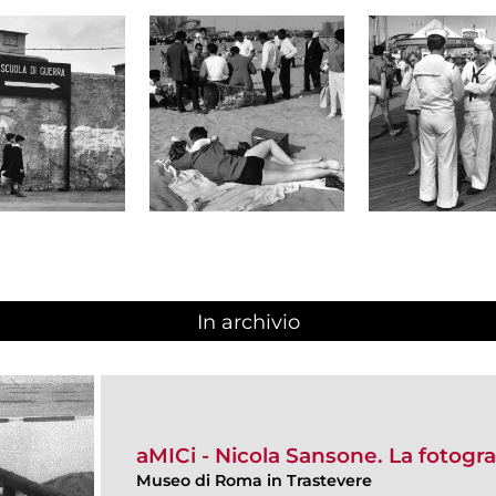
In archivio
aMICi - Nicola Sansone. La fotogra
Museo di Roma in Trastevere