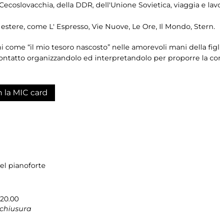
 Cecoslovacchia, della DDR, dell'Unione Sovietica, viaggia e lavor
 estere, come L' Espresso, Vie Nuove, Le Ore, Il Mondo, Stern.
i come “il mio tesoro nascosto” nelle amorevoli mani della figli
ntatto organizzandolo ed interpretandolo per proporre la com
n la MIC card
del pianoforte
-20.00
 chiusura