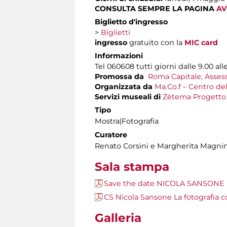
CONSULTA SEMPRE LA PAGINA
AV
Biglietto d'ingresso
>
Biglietti
ingresso
gratuito con la
MIC card
Informazioni
Tel 060608 tutti giorni dalle 9.00 all
Promossa da
Roma Capitale, Assess
Organizzata da
Ma.Co.f – Centro del
Servizi museali di
Zètema Progetto 
Tipo
Mostra|Fotografia
Curatore
Renato Corsini e Margherita Magni
Sala stampa
Save the date NICOLA SANSONE
CS Nicola Sansone La fotografia c
Galleria