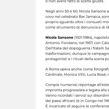
o non avere fatto le scelte giuste.
Negli anni 50 e 60, Nicola Sansone e 
covo nel celebrato Bar Jamaica, sono
proprio sguardo oltre i consueti mod
come strumento di denuncia e di lib
Nicola Sansone
(1921-1984), napoleta
Antonio. Fondano, nel 1957, con Calo
Dell'Italia del dopoguerra i fratelli
trasformazioni, dunque le campagne e
protagonisti e i rituali della scena p
A Roma opera anche come fotografo di 
Cardinale, Monica Vitti, Lucia Bosè; 
Compie numerosi réportage all'estero
impronta progressista e legata alla s
Vanno ricordati i servizi sui disordi
dei paesi africani (è in Congo nel 19
È incaricato di seguire le conferenz