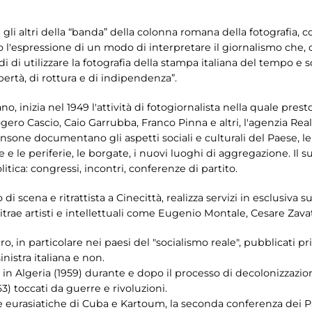
gli altri della “banda” della colonna romana della fotografia, c
 l'espressione di un modo di interpretare il giornalismo che, c
i di utilizzare la fotografia della stampa italiana del tempo e 
ertà, di rottura e di indipendenza”.
no, inizia nel 1949 l'attività di fotogiornalista nella quale prest
gero Cascio, Caio Garrubba, Franco Pinna e altri, l'agenzia Real
 Sansone documentano gli aspetti sociali e culturali del Paese, 
 le periferie, le borgate, i nuovi luoghi di aggregazione. Il su
olitica: congressi, incontri, conferenze di partito.
scena e ritrattista a Cinecittà, realizza servizi in esclusiva su
ritrae artisti e intellettuali come Eugenio Montale, Cesare Zavat
, in particolare nei paesi del "socialismo reale", pubblicati p
inistra italiana e non.
ni in Algeria (1959) durante e dopo il processo di decolonizzazi
63) toccati da guerre e rivoluzioni.
e eurasiatiche di Cuba e Kartoum, la seconda conferenza dei Pae