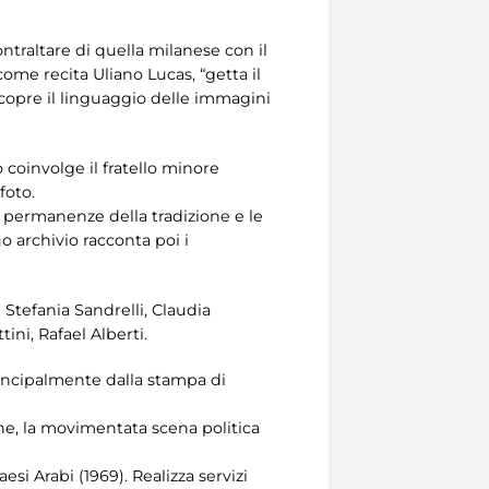
ontraltare di quella milanese con il
ome recita Uliano Lucas, “getta il
scopre il linguaggio delle immagini
o coinvolge il fratello minore
foto.
le permanenze della tradizione e le
o archivio racconta poi i
 Stefania Sandrelli, Claudia
tini, Rafael Alberti.
rincipalmente dalla stampa di
one, la movimentata scena politica
si Arabi (1969). Realizza servizi