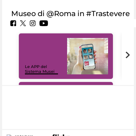
Museo di @Roma in #Trastevere
Il 
Le APP del
Mus
Sistema Musei
net
#DiscoverMiC