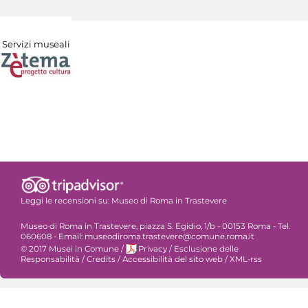
Servizi museali
Leggi le recensioni su:
Museo di Roma in Trastevere
Museo di Roma in Trastevere, piazza S. Egidio, 1/b - 00153 Roma - Tel.
060608 - Email: museodiroma.trastevere@comune.roma.it
© 2017 Musei in Comune
/
Privacy
/
Esclusione delle
Responsabilità
/
Credits
/
Accessibilità del sito web
/
XML-rss