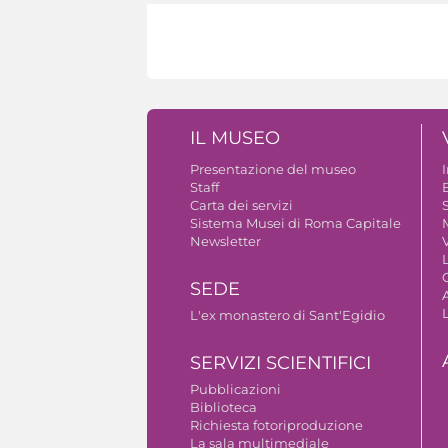
IL MUSEO
Presentazione del museo
Staff
B
Carta dei servizi
S
Sistema Musei di Roma Capitale
Newsletter
V
SEDE
A
L'ex monastero di Sant'Egidio
SERVIZI SCIENTIFICI
Pubblicazioni
Biblioteca
Richiesta fotoriproduzione
La sala multimediale