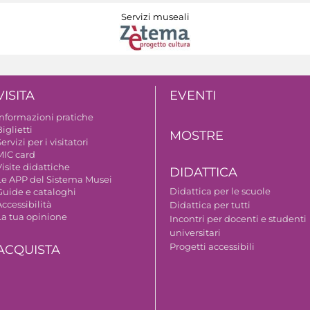
Servizi museali
VISITA
EVENTI
Informazioni pratiche
iglietti
MOSTRE
ervizi per i visitatori
MIC card
isite didattiche
DIDATTICA
Le APP del Sistema Musei
Didattica per le scuole
Guide e cataloghi
ccessibilità
Didattica per tutti
La tua opinione
Incontri per docenti e studenti
universitari
Progetti accessibili
ACQUISTA