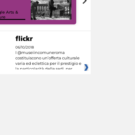
le Arts &
ure
I like MiC
06/10/2018
I @museiincomuneroma
costituiscono un’offerta culturale
varia ed eclettica per il prestigio e
la particolarità delle sedi, per