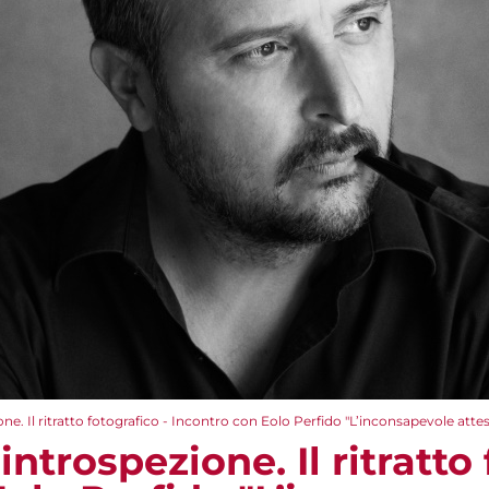
ne. Il ritratto fotografico - Incontro con Eolo Perfido "L’inconsapevole atte
ntrospezione. Il ritratto 