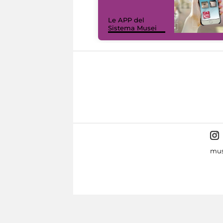
Le APP del
Sistema Musei
mus