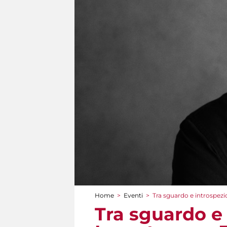
Home
>
Eventi
>
Tra sguardo e introspezio
Tu sei qui
Tra sguardo e i