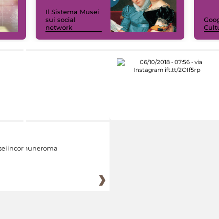
Il Sistema Musei
sui social
Goog
network
Cult
eiincomuneroma