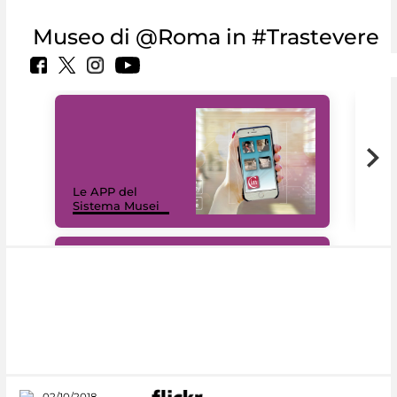
Museo di @Roma in #Trastevere
Il 
Le APP del
Mus
Sistema Musei
net
#DiscoverMiC