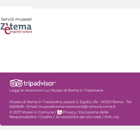
Servizi museali
Leggi le recensioni su:
Museo di Roma in Trastevere
Museo di Roma in Trastevere, piazza S. Egidio, 1/b - 00153 Roma - Tel.
060608 - Email: museodiroma.trastevere@comune.roma.it
© 2017 Musei in Comune
/
Privacy
/
Esclusione delle
Responsabilità
/
Credits
/
Accessibilità del sito web
/
XML-rss