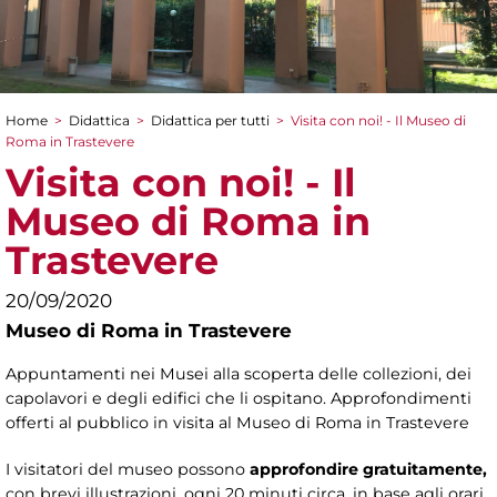
Home
>
Didattica
>
Didattica per tutti
>
Visita con noi! - Il Museo di
Tu sei qui
Roma in Trastevere
Visita con noi! - Il
Museo di Roma in
Trastevere
20/09/2020
Museo di Roma in Trastevere
Appuntamenti nei Musei alla scoperta delle collezioni, dei
capolavori e degli edifici che li ospitano. Approfondimenti
offerti al pubblico in visita al Museo di Roma in Trastevere
I visitatori del museo possono
approfondire gratuitamente,
con brevi illustrazioni, ogni 20 minuti circa, in base agli orari