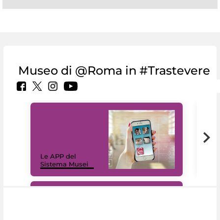
Museo di @Roma in #Trastevere
Il 
Le APP del
Mus
Sistema Musei
net