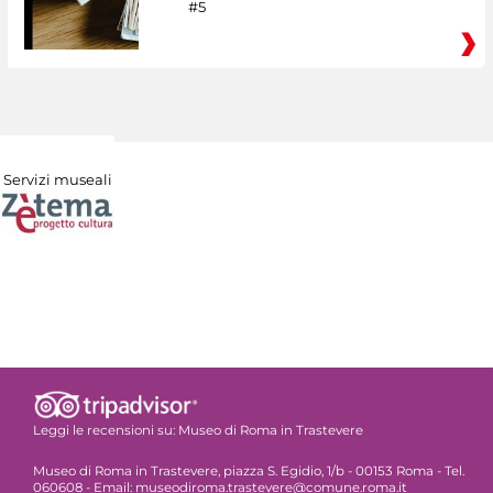
#5
Servizi museali
Leggi le recensioni su:
Museo di Roma in Trastevere
Museo di Roma in Trastevere, piazza S. Egidio, 1/b - 00153 Roma - Tel.
060608 - Email: museodiroma.trastevere@comune.roma.it