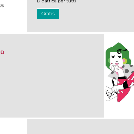
Didattica per tutti
Gratis
gù