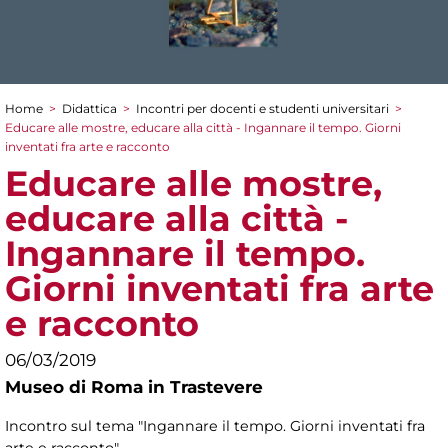
Home
>
Didattica
>
Incontri per docenti e studenti universitari
>
Tu sei qui
Educare alle mostre, educare alla città - Ingannare il tempo. Giorni
inventati fra arte e racconto
Educare alle mostre,
educare alla città -
Ingannare il tempo.
Giorni inventati fra arte
e racconto
06/03/2019
Museo di Roma in Trastevere
Incontro sul tema "Ingannare il tempo. Giorni inventati fra
arte e racconto"