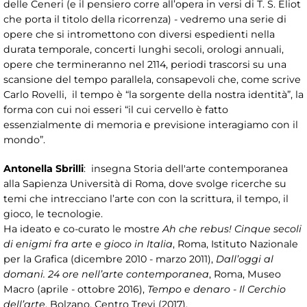
delle Ceneri (e il pensiero corre all’opera in versi di T. S. Eliot
che porta il titolo della ricorrenza) - vedremo una serie di
opere che si intromettono con diversi espedienti nella
durata temporale, concerti lunghi secoli, orologi annuali,
opere che termineranno nel 2114, periodi trascorsi su una
scansione del tempo parallela, consapevoli che, come scrive
Carlo Rovelli, il tempo è “la sorgente della nostra identità”, la
forma con cui noi esseri “il cui cervello è fatto
essenzialmente di memoria e previsione interagiamo con il
mondo”.
Antonella Sbrilli
: insegna Storia dell'arte contemporanea
alla Sapienza Università di Roma, dove svolge ricerche su
temi che intrecciano l’arte con con la scrittura, il tempo, il
gioco, le tecnologie.
Ha ideato e co-curato le mostre
Ah che rebus! Cinque secoli
di enigmi fra arte e gioco in Italia
, Roma, Istituto Nazionale
per la Grafica (dicembre 2010 - marzo 2011),
Dall’oggi al
domani. 24 ore nell’arte contemporanea
, Roma, Museo
Macro (aprile - ottobre 2016),
Tempo e denaro - Il Cerchio
dell’arte
, Bolzano, Centro Trevi (2017).