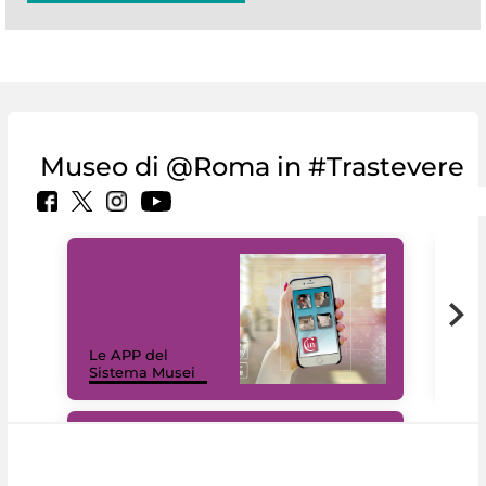
Museo di @Roma in #Trastevere
Il 
Le APP del
Mus
Sistema Musei
net