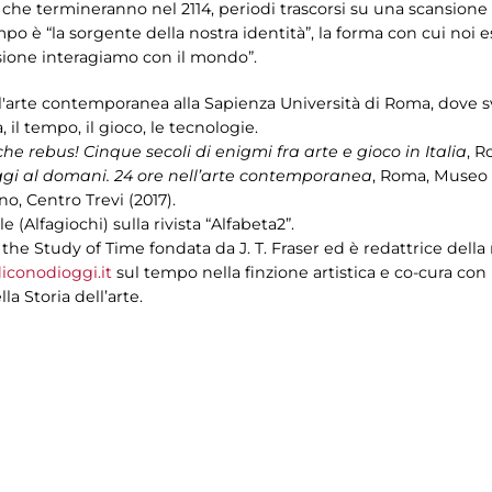
e che termineranno nel 2114, periodi trascorsi su una scansione
po è “la sorgente della nostra identità”, la forma con cui noi ess
ione interagiamo con il mondo”.
ll'arte contemporanea alla Sapienza Università di Roma, dove 
, il tempo, il gioco, le tecnologie.
he rebus! Cinque secoli di enigmi fra arte e gioco in Italia
, R
ggi al domani. 24 ore nell’arte contemporanea
, Roma, Museo M
no, Centro Trevi (2017).
e (Alfagiochi) sulla rivista “Alfabeta2”.
r the Study of Time fondata da J. T. Fraser ed è redattrice della
conodioggi.it
sul tempo nella finzione artistica e co-cura con M
a Storia dell’arte.