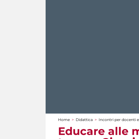
Home
>
Didattica
>
Incontri per docenti e
Tu sei qui
Educare alle m