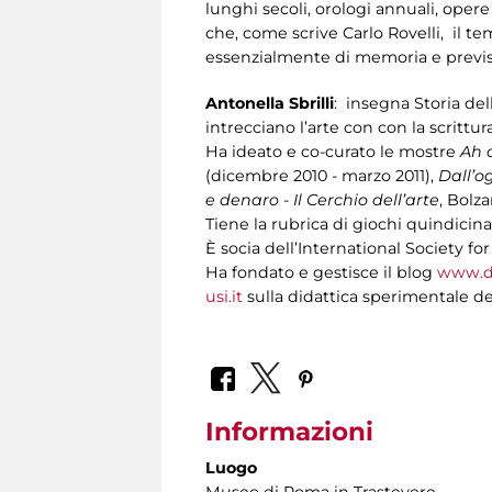
lunghi secoli, orologi annuali, oper
che, come scrive Carlo Rovelli, il tem
essenzialmente di memoria e previs
Antonella Sbrilli
: insegna Storia de
intrecciano l’arte con con la scrittura
Ha ideato e co-curato le mostre
Ah c
(dicembre 2010 - marzo 2011),
Dall’o
e denaro - Il Cerchio dell’arte
, Bolza
Tiene la rubrica di giochi quindicinal
È socia dell’International Society fo
Ha fondato e gestisce il blog
www.di
usi.it
sulla didattica sperimentale dell
Informazioni
Luogo
Museo di Roma in Trastevere