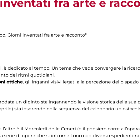
inventati fra arte e racc
o. Giorni inventati fra arte e racconto"
li, è dedicato al tempo. Un tema che vede convergere la ricerca 
ento dei ritmi quotidiani.
oni ottiche
, gli inganni visivi legati alla percezione dello spazi
rodata un dipinto sta ingannando la visione storica della sua
 aprile) sta inserendo nella sequenza del calendario un ostacol
altro è il Mercoledì delle Ceneri (e il pensiero corre all’opera in
na serie di opere che si intromettono con diversi espedienti n