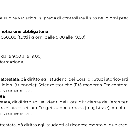
bire variazioni, si prega di controllare il sito nei giorni prece
enotazione obbligatoria
.
0608 (tutti i giorni dalle 9.00 alle 19.00)
dalle 9.00 alle 19.00)
i formazione.
testata, dà diritto agli studenti dei Corsi di: Studi storico-artis
Religioni (triennale); Scienze storiche (Età moderna-Età contem
ivi universitari.
TRE
stata, dà diritto agli studenti dei Corsi di: Scienze dell’Architet
ale); Architettura-Progettazione urbana (magistrale); Architet
ivi universitari.
ttestata, dà diritto agli studenti al riconoscimento di due credi