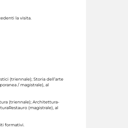
denti la visita.
tici (triennale); Storia dell’arte
poranea / magistrale), al
tura (triennale); Architettura-
turaRestauro (magistrale), al
ti formativi.