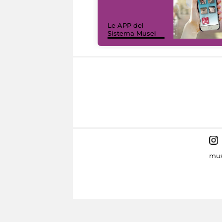
Le APP del
Sistema Musei
mus