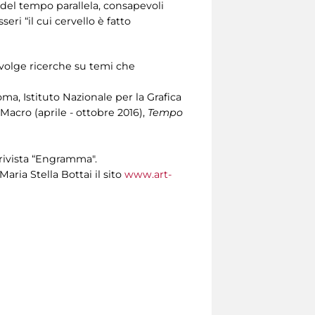
 del tempo parallela, consapevoli
eri “il cui cervello è fatto
svolge ricerche su temi che
oma, Istituto Nazionale per la Grafica
acro (aprile - ottobre 2016),
Tempo
 rivista “Engramma".
aria Stella Bottai il sito
www.art-