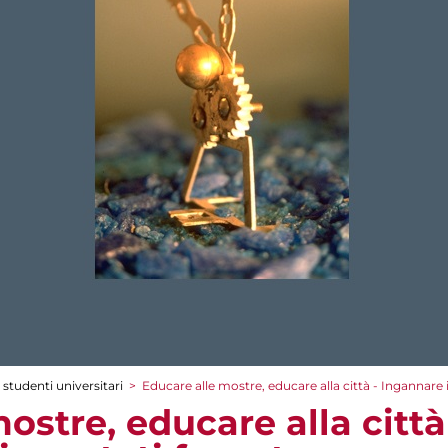
 studenti universitari
>
Educare alle mostre, educare alla città - Ingannare i
ostre, educare alla città