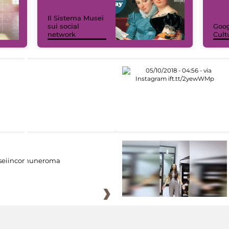
Il Sistema Musei
sui social
Goog
network
Cult
eiincomuneroma