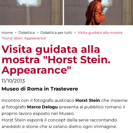
Home
>
Didattica
>
Didattica per tutti
>
Visita guidata alla mostra
Tu sei qui
"Horst Stein. Appearance"
Visita guidata alla
mostra "Horst Stein.
Appearance"
11/10/2013
Museo di Roma in Trastevere
Incontro con il fotografo austriaco
Horst Stein
che insieme
al fotografo
Marco Delogu
presenta al pubblico romano il
proprio lavoro esposto nel Museo.
Horst Stein esporrà il concept della serie raccontando
aneddoti e storie che si celano dietro ogni immagine.