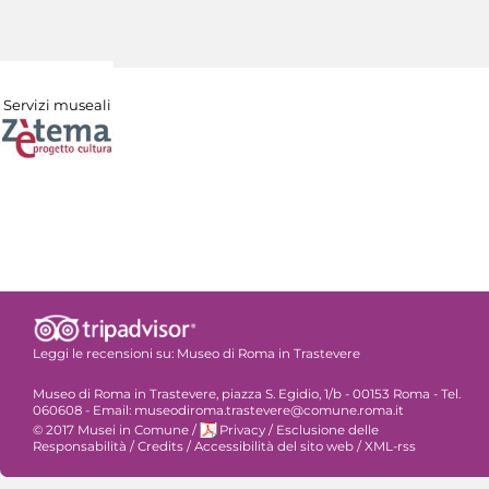
Servizi museali
Leggi le recensioni su:
Museo di Roma in Trastevere
Museo di Roma in Trastevere, piazza S. Egidio, 1/b - 00153 Roma - Tel.
060608 - Email: museodiroma.trastevere@comune.roma.it
© 2017 Musei in Comune
/
Privacy
/
Esclusione delle
Responsabilità
/
Credits
/
Accessibilità del sito web
/
XML-rss