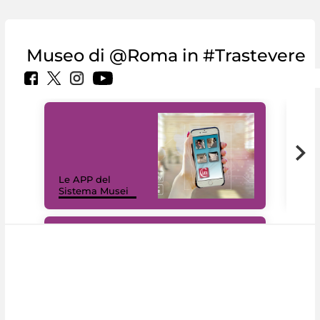
Museo di @Roma in #Trastevere
Il 
Le APP del
Mus
Sistema Musei
net
#DiscoverMiC