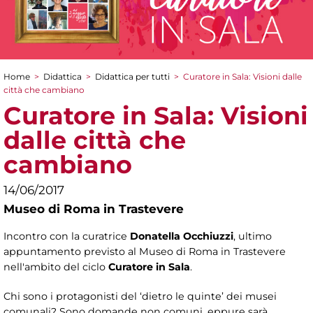
Home
>
Didattica
>
Didattica per tutti
>
Curatore in Sala: Visioni dalle
Tu sei qui
città che cambiano
Curatore in Sala: Visioni
dalle città che
cambiano
14/06/2017
Museo di Roma in Trastevere
Incontro con la curatrice
Donatella Occhiuzzi
, ultimo
appuntamento previsto al Museo di Roma in Trastevere
nell'ambito del ciclo
Curatore in Sala
.
Chi sono i protagonisti del ‘dietro le quinte’ dei musei
comunali? Sono domande non comuni, eppure sarà