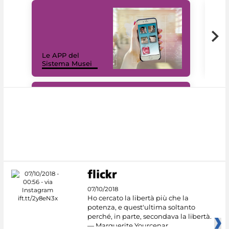
Il 
Le APP del
Mus
Sistema Musei
net
#DiscoverMiC
07/10/2018
Ho cercato la libertà più che la
potenza, e quest'ultima soltanto
perché, in parte, secondava la libertà.
— Marguerite Yourcenar