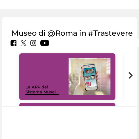
Museo di @Roma in #Trastevere
Il 
Le APP del
Mus
Sistema Musei
net