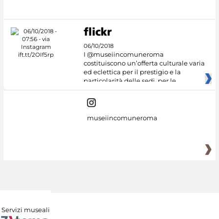
#DiscoverMiC
06/10/2018
I @museiincomuneroma
costituiscono un’offerta culturale varia
ed eclettica per il prestigio e la
particolarità delle sedi, per le
museiincomuneroma
Servizi museali