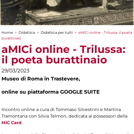
Home
>
Didattica
>
Didattica per tutti
>
aMICi online - Trilussa: il poeta
Tu sei qui
burattinaio
aMICi online - Trilussa:
il poeta burattinaio
29/03/2023
Museo di Roma in Trastevere,
online su piattaforma GOOGLE SUITE
Incontro online a cura di Tommaso Silvestrini e Martina
Tramontana con Silvia Telmon, dedicata ai possessori della
MiC Card
.