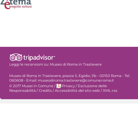
Leggi le recensioni su:
Museo di Roma in Trastevere
Museo di Roma in Trastevere, piazza S. Egidio, 1/b - 00153 Roma - Tel.
060608 - Email: museodiroma.trastevere@comune.roma.it
© 2017 Musei in Comune
/
Privacy
/
Esclusione delle
Responsabilità
/
Credits
/
Accessibilità del sito web
/
XML-rss