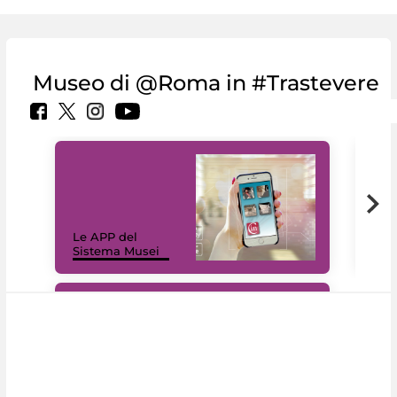
Museo di @Roma in #Trastevere
Il 
Le APP del
Mus
Sistema Musei
net
#DiscoverMiC