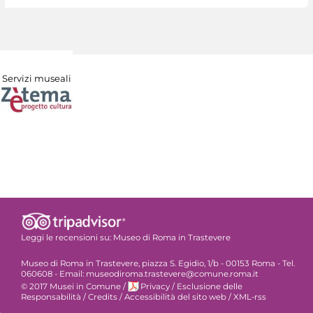
Servizi museali
Leggi le recensioni su:
Museo di Roma in Trastevere
Museo di Roma in Trastevere, piazza S. Egidio, 1/b - 00153 Roma - Tel.
060608 - Email: museodiroma.trastevere@comune.roma.it
© 2017 Musei in Comune
/
Privacy
/
Esclusione delle
Responsabilità
/
Credits
/
Accessibilità del sito web
/
XML-rss