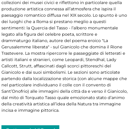
collezioni dei musei civici e riflettono in particolare quella
produzione artistica connessa all’atmosfera che ispira il
paesaggio romantico diffusa nel XIX secolo. Lo spunto è uno
dei luoghi che a Roma si prestano meglio a questi
sentimenti: la Quercia del Tasso - l’albero monumentale
legato alla figura del celebre poeta, scrittore e
drammaturgo italiano, autore del poema eroico "La
Gerusalemme liberata" - sul Gianicolo che domina il Rione
Trastevere. La mostra ripercorre le passeggiate di letterati e
artisti italiani e stranieri, come Leopardi, Stendhal, Lady
Callcott, Strutt, affascinati dagli scorci pittoreschi del
Gianicolo e dai suoi simbolismi. Le sezioni sono articolate
partendo dalla localizzazione storica (con alcune mappe che
nel particolare individuano il colle con il convento di
Sant’Onofrio) alle immagini della città da e verso il Gianicolo,
dal mito di Torquato Tasso quale emozionato stato d’animo
della creatività artistica all’idea della Natura tra immagine
incisa e immagine pittorica.