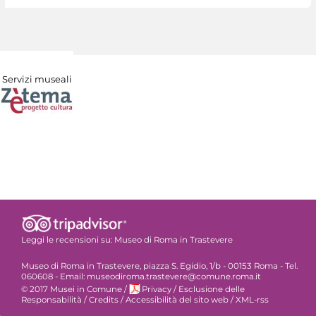
Servizi museali
Leggi le recensioni su:
Museo di Roma in Trastevere
Museo di Roma in Trastevere, piazza S. Egidio, 1/b - 00153 Roma - Tel.
060608 - Email: museodiroma.trastevere@comune.roma.it
© 2017 Musei in Comune
/
Privacy
/
Esclusione delle
Responsabilità
/
Credits
/
Accessibilità del sito web
/
XML-rss