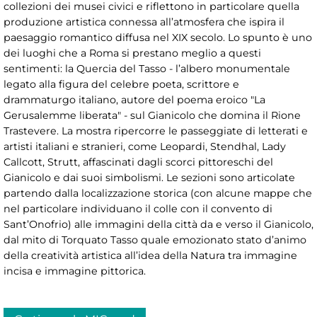
collezioni dei musei civici e riflettono in particolare quella
produzione artistica connessa all’atmosfera che ispira il
paesaggio romantico diffusa nel XIX secolo. Lo spunto è uno
dei luoghi che a Roma si prestano meglio a questi
sentimenti: la Quercia del Tasso - l’albero monumentale
legato alla figura del celebre poeta, scrittore e
drammaturgo italiano, autore del poema eroico "La
Gerusalemme liberata" - sul Gianicolo che domina il Rione
Trastevere. La mostra ripercorre le passeggiate di letterati e
artisti italiani e stranieri, come Leopardi, Stendhal, Lady
Callcott, Strutt, affascinati dagli scorci pittoreschi del
Gianicolo e dai suoi simbolismi. Le sezioni sono articolate
partendo dalla localizzazione storica (con alcune mappe che
nel particolare individuano il colle con il convento di
Sant’Onofrio) alle immagini della città da e verso il Gianicolo,
dal mito di Torquato Tasso quale emozionato stato d’animo
della creatività artistica all’idea della Natura tra immagine
incisa e immagine pittorica.