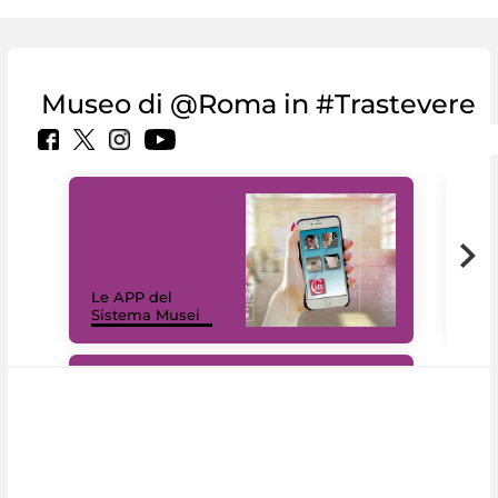
Museo di @Roma in #Trastevere
Il 
Le APP del
Mus
Sistema Musei
net
#DiscoverMiC