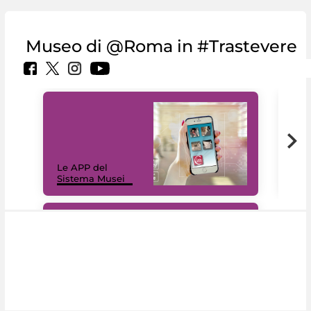
Museo di @Roma in #Trastevere
Il 
Le APP del
Mus
Sistema Musei
net
#DiscoverMiC