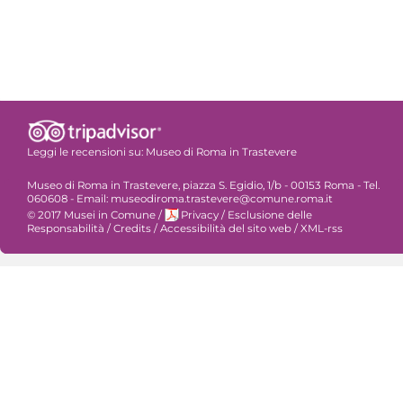
Leggi le recensioni su:
Museo di Roma in Trastevere
Museo di Roma in Trastevere, piazza S. Egidio, 1/b - 00153 Roma - Tel.
060608 - Email: museodiroma.trastevere@comune.roma.it
© 2017 Musei in Comune
/
Privacy
/
Esclusione delle
Responsabilità
/
Credits
/
Accessibilità del sito web
/
XML-rss