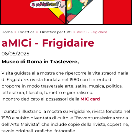
Home
>
Didattica
>
Didattica per tutti
>
aMICi - Frigidaire
Tu sei qui
aMICi - Frigidaire
06/05/2025
Museo di Roma in Trastevere,
Visita guidata alla mostra che ripercorre la vita straordinaria
di
Frigidaire,
rivista fondata nel 1980 con l’intento di
proporre in modo trasversale arte, satira, musica, politica,
letteratura, filosofia, fumetto e giornalismo.
Incontro dedicato ai possessori della
MIC card
I curatori illustrano la mostra su Frigidaire, rivista fondata nel
1980 e subito diventata di culto, e “l'avventurosissima storia
dell’Arte Maivista”, che include copie della rivista, copertine,
tavole originali, grafiche, fotografie.