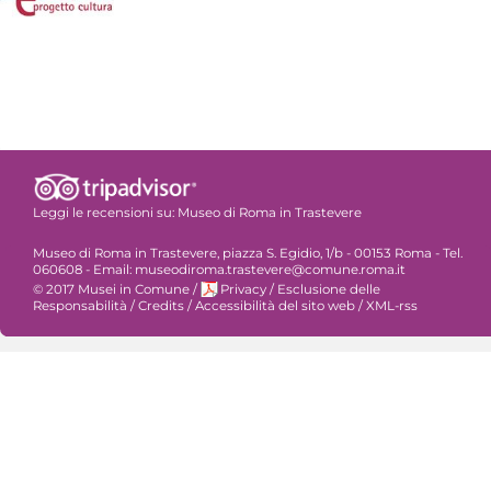
Leggi le recensioni su:
Museo di Roma in Trastevere
Museo di Roma in Trastevere, piazza S. Egidio, 1/b - 00153 Roma - Tel.
060608 - Email: museodiroma.trastevere@comune.roma.it
© 2017 Musei in Comune
/
Privacy
/
Esclusione delle
Responsabilità
/
Credits
/
Accessibilità del sito web
/
XML-rss