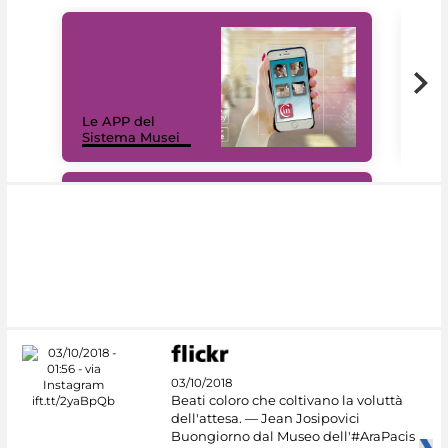
Il 
Le APP del
Mus
Sistema Musei
net
#DiscoverMiC
03/10/2018
Beati coloro che coltivano la voluttà
dell'attesa. — Jean Josipovici
Buongiorno dal Museo dell'#AraPacis