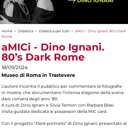
Home
>
Didattica
>
Didattica per tutti
>
aMICi - Dino Ignani. 80’s Dark
Tu sei qui
Rome
aMICi - Dino Ignani.
80’s Dark Rome
18/09/2024
Museo di Roma in Trastevere
L’autore incontra il pubblico per commentare le fotografie
in mostra, che documentano l’intensa stagione della scena
dark romana degli anni ‘80.
A cura di Dino Ignani e
Silvia Telmon con Barbara Blasi.
Visita guidata dedicata ai possessori della MIC card.
Con il progetto "
Dark portraits
" di Dino Ignani, presentato al