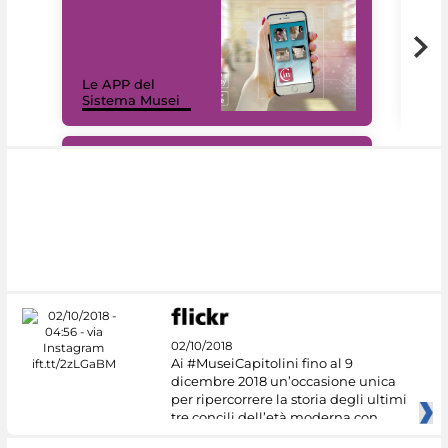
Il 
Le APP del
Mus
Sistema Musei
net
#DiscoverMiC
02/10/2018
Ai #MuseiCapitolini fino al 9
dicembre 2018 un’occasione unica
per ripercorrere la storia degli ultimi
tre concili dell’età moderna con