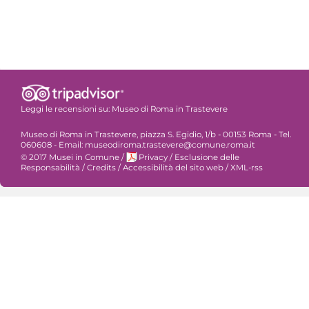
Leggi le recensioni su:
Museo di Roma in Trastevere
Museo di Roma in Trastevere, piazza S. Egidio, 1/b - 00153 Roma - Tel.
060608 - Email: museodiroma.trastevere@comune.roma.it
© 2017 Musei in Comune
/
Privacy
/
Esclusione delle
Responsabilità
/
Credits
/
Accessibilità del sito web
/
XML-rss