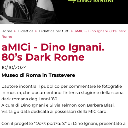
Home
>
Didattica
>
Didattica per tutti
>
aMICi - Dino Ignani. 80’s Dark
Tu sei qui
Rome
aMICi - Dino Ignani.
80’s Dark Rome
10/10/2024
Museo di Roma in Trastevere
L’autore incontra il pubblico per commentare le fotografie
in mostra, che documentano l’intensa stagione della scena
dark romana degli anni ‘80.
A cura di Dino Ignani e
Silvia Telmon con Barbara Blasi.
Visita guidata dedicata ai possessori della MIC card.
Con il progetto "
Dark portraits
" di Dino Ignani, presentato al