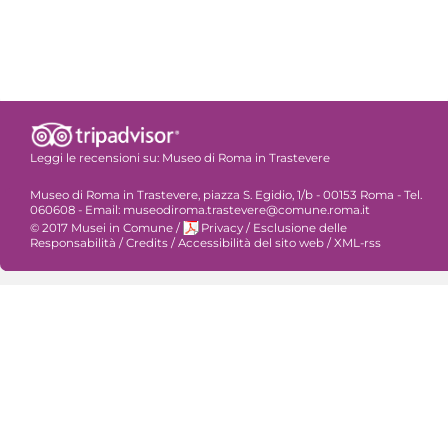
Leggi le recensioni su:
Museo di Roma in Trastevere
Museo di Roma in Trastevere, piazza S. Egidio, 1/b - 00153 Roma - Tel.
060608 - Email: museodiroma.trastevere@comune.roma.it
© 2017 Musei in Comune
/
Privacy
/
Esclusione delle
Responsabilità
/
Credits
/
Accessibilità del sito web
/
XML-rss