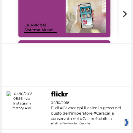
Il 
Le APP del
Mus
Sistema Musei
net
#DiscoverMiC
04/10/2018
E' di #Cavaceppi il calco in gesso del
busto dell’imperatore #Caracalla
conservato nel #CasinoNobile a
#VillaTorlonia. Per la