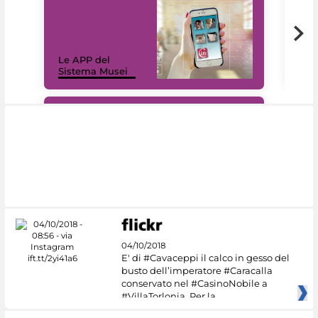
Il 
Le APP del
Mus
Sistema Musei
net
#DiscoverMiC
04/10/2018
E' di #Cavaceppi il calco in gesso del
busto dell’imperatore #Caracalla
conservato nel #CasinoNobile a
#VillaTorlonia. Per la