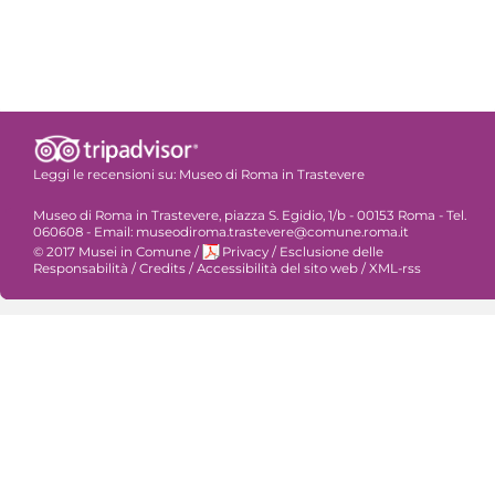
Leggi le recensioni su:
Museo di Roma in Trastevere
Museo di Roma in Trastevere, piazza S. Egidio, 1/b - 00153 Roma - Tel.
060608 - Email: museodiroma.trastevere@comune.roma.it
© 2017 Musei in Comune
/
Privacy
/
Esclusione delle
Responsabilità
/
Credits
/
Accessibilità del sito web
/
XML-rss