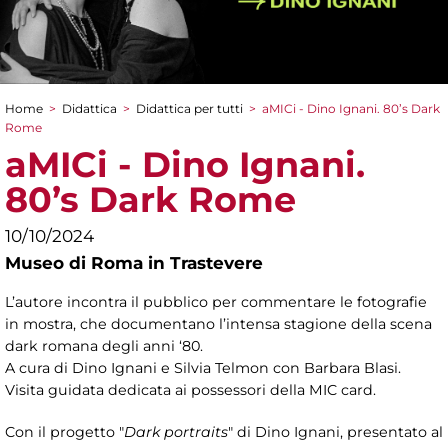
Home
>
Didattica
>
Didattica per tutti
>
aMICi - Dino Ignani. 80’s Dark
Tu sei qui
Rome
aMICi - Dino Ignani.
80’s Dark Rome
10/10/2024
Museo di Roma in Trastevere
L’autore incontra il pubblico per commentare le fotografie
in mostra, che documentano l’intensa stagione della scena
dark romana degli anni ‘80.
A cura di Dino Ignani e
Silvia Telmon con Barbara Blasi.
Visita guidata dedicata ai possessori della MIC card.
Con il progetto "
Dark portraits
" di Dino Ignani, presentato al